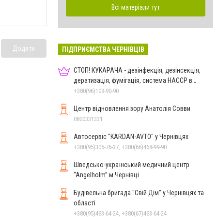
Всі матеріали тут
Додати
ПІДПРИЄМСТВА ЧЕРНІВЦІВ
СТОП! КУКАРАЧА - дезінфекція, дезінсекція,
дератизація, фумігація, система HACCP в
Чернівцях
+380(96)109-90-90
Центр відновлення зору Анатолія Совви
0800331331
Автосервіс "KARDAN-AVTO" у Чернівцях
+380(95)305-76-37, +380(66)468-99-90
Шведсько-український медичний центр
“Angelholm” м.Чернівці
Будівельна бригада "Свій Дім" у Чернівцях та
області
+380(95)463-64-24, +380(67)463-64-24