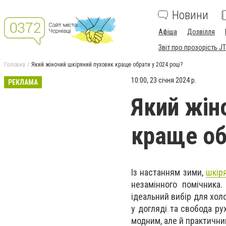
Новини
Афіша
Дозвілля
Звіт про прозорість JT
Головна
Який жіночий шкіряний пуховик краще обрати у 2024 році?
10:00, 23 січня 2024 р.
РЕКЛАМА
Який жін
краще об
Із настанням зими,
шкір
незамінного помічника
ідеальний вибір для холо
у догляді та свобода ру
модним, але й практичн