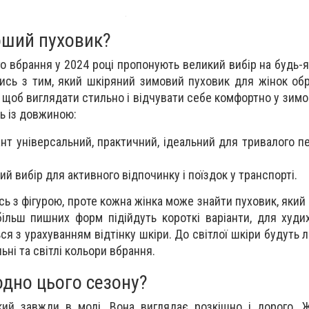
оший пуховик?
го вбрання у 2024 році пропонують великий вибір на будь-
ись з тим, який шкіряний зимовий пуховик для жінок об
, щоб виглядати стильно і відчувати себе комфортно у зим
сь із довжиною:
ант універсальний, практичний, ідеальний для тривалого п
й вибір для активного відпочинку і поїздок у транспорті.
ь з фігурою, проте кожна жінка може знайти пуховик, який 
більш пишних форм підійдуть короткі варіанти, для худи
ся з урахуванням відтінку шкіри. До світлої шкіри будуть 
льні та світлі кольори вбрання.
одно цього сезону?
кий завжди в моді. Вона виглядає розкішно і дорого. Ж