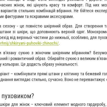
часних жінок, які цінують красу та комфорт. Під них мо
варіантів стильних комбінацій вбрання. Не бійтеся експе
ими фактурами та яскравими аксесуарами.
в сезону - це повністю шкіряний образ. Для створення т
штани зі шкіри, що доповнюють верхній одяг. Монохромн
ехід від верхньої частини до нижньої, особливо, для пухов
rhnij/shkiryani-puhoviki-zhinochi/
.
 в’язану сукню з жіночим шкіряним вбранням? Безумов
ний і романтичний образ. Обирайте сукню з великим в’яз
 кольорах. Це додасть образу унікальності.
ріант – комбінувати прямі штани у клітинку та бежевий го
єднання виглядає стильно, сучасно. Воно не перевантажує 
а пуховиком?
 шкіри для жінок – ключовий елемент модного гардеробу,