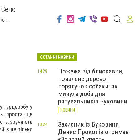
 Сенс
года
ОСТАННІ НОВИНИ
Пожежа від блискавки,
14:29
повалене дерево і
порятунок собаки: як
минула доба для
рятувальників Буковини
у гардеробу у
НОВИНИ
ь проста: це
сть, зручність
Захисник із Буковини
13:24
ий є не тільки
Денис Прокопів отримав
«Золотий хрест»