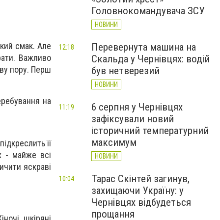
Головнокомандувача ЗСУ
НОВИНИ
який смак. Але
Перевернута машина на
12:18
рати. Важливо
Скальда у Чернівцях: водій
ову пору. Перш
був нетверезий
НОВИНИ
еребування на
6 серпня у Чернівцях
11:19
зафіксували новий
історичний температурний
максимум
підкреслить її
х - майже всі
НОВИНИ
личити яскраві
Тарас Скінтей загинув,
10:04
захищаючи Україну: у
Чернівцях відбудеться
прощання
іночі шкіряні