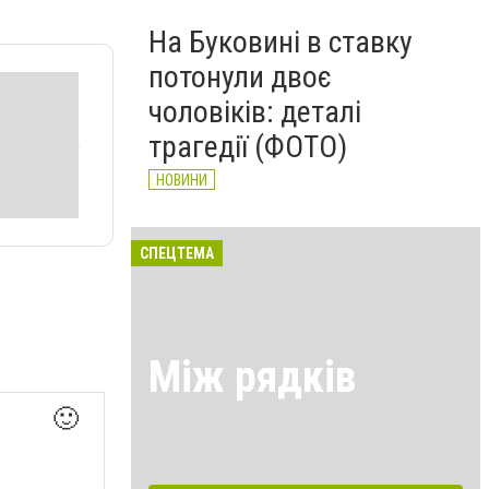
На Буковині в ставку
потонули двоє
чоловіків: деталі
трагедії (ФОТО)
НОВИНИ
СПЕЦТЕМА
Між рядків
🙂