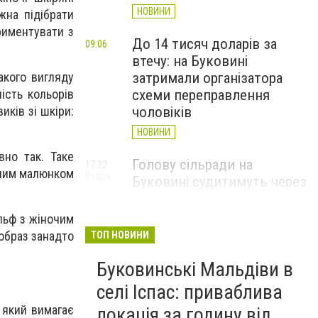
НОВИНИ
жна підібрати
риментувати з
До 14 тисяч доларів за
09:06
втечу: на Буковині
акого вигляду
затримали організатора
ість кольорів
схеми переправлення
иків зі шкіри:
чоловіків
НОВИНИ
но так. Таке
Голову сільради на
17:22
аним малюнком
Вчора
Буковині судитимуть через
15 млн грн збитків під час
будівництва укриття для
льф з жіночим
школярів
образ занадто
ТОП НОВИНИ
НОВИНИ
Буковинські Мальдіви в
Чернівецька поліція
16:00
селі Іспас: приваблива
Вчора
відреагувала на інцидент у
 який вимагає
локація за годину від