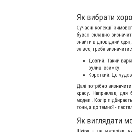
Як вибрати хор
Сучасні колекції зимово
буває складно визначит
знайти відповідний одяг
за все, треба визначити
Довгий. Такий варі
вулиці взимку.
Короткий. Це чудови
Далі потрібно визначитис
красу. Наприклад, для 
моделі. Колір підбираєть
тони, а до темної - пасте
Як виглядати м
Шкіра – це матеріал, я