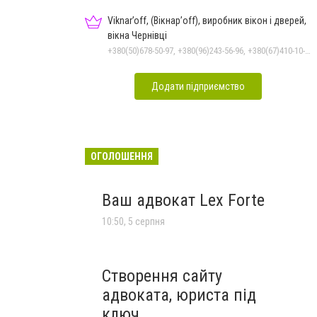
Viknar’off, (Вікнар’off), виробник вікон і дверей,
вікна Чернівці
+380(50)678-50-97, +380(96)243-56-96, +380(67)410-10-74, +380(50)410-10-78
Додати підприємство
ОГОЛОШЕННЯ
Ваш адвокат Lex Forte
10:50, 5 серпня
Створення сайту
адвоката, юриста під
ключ