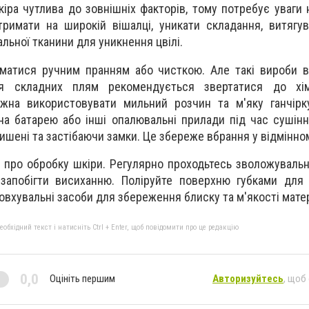
іра чутлива до зовнішніх факторів, тому потребує уваги н
 тримати на широкій вішалці, уникати складання, витягу
ральної тканини для уникнення цвілі.
йматися ручним пранням або чисткою. Але такі вироби 
я складних плям рекомендується звертатися до хі
жна використовувати мильний розчин та м'яку ганчірку
на батарею або інші опалювальні прилади під час сушінн
ишені та застібаючи замки. Це збереже вбрання у відмінном
 про обробку шкіри. Регулярно проходьтесь зволожуваль
 запобігти висиханню. Поліруйте поверхню губками для
вхувальні засоби для збереження блиску та м'якості матер
бхідний текст і натисніть Ctrl + Enter, щоб повідомити про це редакцію
0,0
Оцініть першим
Авторизуйтесь
, щоб