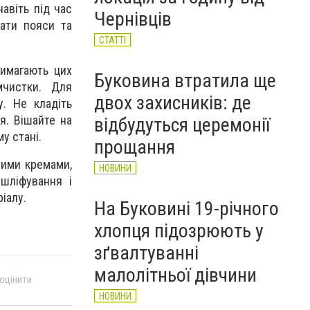
автобусі: водій вибачився
авіть під час
Чернівців
(ВІДЕО)
вати пояси та
НОВИНИ
СТАТТІ
вимагають цих
Буковина втратила ще
мчистки. Для
двох захисників: де
. Не кладіть
я. Вішайте на
відбудуться церемонії
у стані.
прощання
ними кремами,
НОВИНИ
 шліфування і
іалу.
На Буковині 19-річного
хлопця підозрюють у
зґвалтуванні
малолітньої дівчини
 оцінити
НОВИНИ