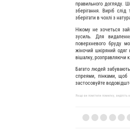
правильного догляду. Шк
зберігання. Виріб слід
зберігати в чохлі з нату
Нікому не хочеться за
зусиль. Для видаленн
поверхневого бруду мо
жіночий шкіряний одяг 
вішалку, розправляючи к
Багато людей забувають
спреями, пінками, щоб
застосовуйте водовідшто
Якщо ви помітили помилку, виділіть нео