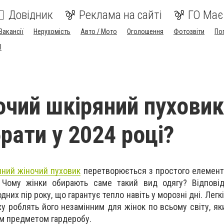
Довідник
Реклама на сайті
ГО Має
Вакансії
Нерухомість
Авто / Мото
Оголошення
Фотозвіти
По
I
очий шкіряний пуховик
рати у 2024 році?
яний жіночий пуховик
перетворюється з простого елемент
. Чому жінки обирають саме такий вид одягу? Відповід
дних пір року, що гарантує тепло навіть у морозні дні. Легкі
ху роблять його незамінним для жінок по всьому світу, як
им предметом гардеробу.