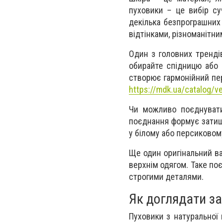
пуховики – це вибір су
декілька безпрограшних 
відтінками, різноманітн
Один з головних тренді
обирайте спідницю або 
створює гармонійний пер
https://mdk.ua/catalog/ve
Чи можливо поєднувати
поєднання формує затиш
у білому або персиковому
Ще один оригінальний ва
верхнім одягом. Таке по
строгими деталями.
Як доглядати з
Пуховики з натуральної