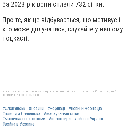
За 2023 рік вони сплели 732 сітки.
Про те, як це відбувається, що мотивує і
хто може долучатися, слухайте у нашому
подкасті.
Якщо ви помітили помилку, виділіть необхідний текст і натисніть Ctrl + Enter, щоб
повідомити про це редакцію
#Слов’янськ
#новини
#Чернівці
#новини Чернівців
#новости Славянска
#маскувальні сітки
#маскувальні костюми
#волонтери
#війна в Україні
#война в Украине