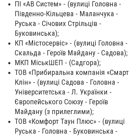
ПІ «АВ Систем» - (вулиці Головна -
Південно-Кільцева - Маланчука -
Руська - Січових Стрільців -
Буковинська);
КП «Містосервіс» - (вулиці Головна -
Скальда - Героїв Майдану - Садова);
МКП МіськШЕП - (Садгора);
ТОВ «Прибиральна компанія «Смарт
Клін» - (вулиці Садова - Головна -
Університетська - Л. Українки -
Європейського Союзу - Героїв
Майдану (з прилеглими);
ТОВ «Комфорт Таун Плюс» - (вулиці
Руська - Головна - Буковинська -