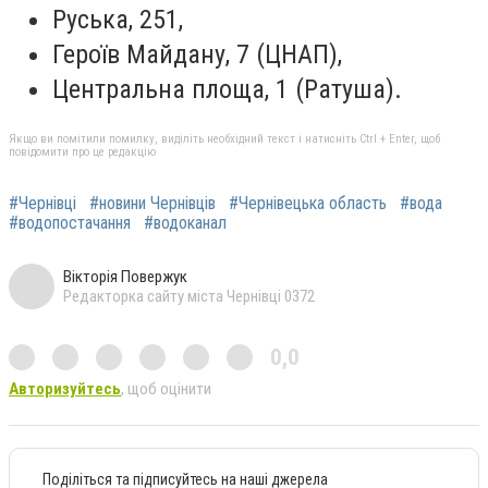
Руська, 251,
Героїв Майдану, 7 (ЦНАП),
Центральна площа, 1 (Ратуша).
Якщо ви помітили помилку, виділіть необхідний текст і натисніть Ctrl + Enter, щоб
повідомити про це редакцію
#Чернівці
#новини Чернівців
#Чернівецька область
#вода
#водопостачання
#водоканал
Вікторія Повержук
Редакторка сайту міста Чернівці 0372
0,0
Авторизуйтесь
, щоб оцінити
Поділіться та підписуйтесь на наші джерела