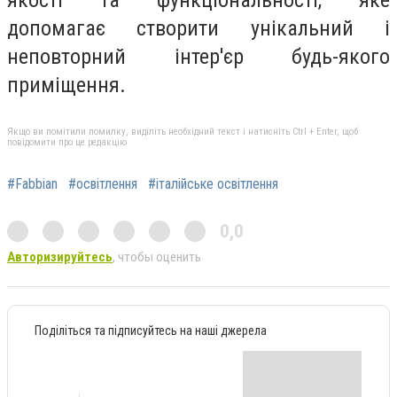
допомагає створити унікальний і
неповторний інтер'єр будь-якого
приміщення.
Якщо ви помітили помилку, виділіть необхідний текст і натисніть Ctrl + Enter, щоб
повідомити про це редакцію
#Fabbian
#освітлення
#італійське освітлення
0,0
Авторизируйтесь
, чтобы оценить
Поділіться та підписуйтесь на наші джерела