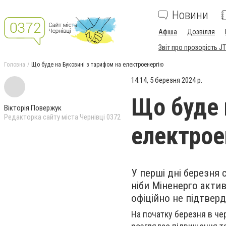
Новини
Афіша
Дозвілля
Звіт про прозорість JT
Головна
Що буде на Буковині з тарифом на електроенергію
14:14, 5 березня 2024 р.
Що буде 
Вікторія Повержук
Редакторка сайту міста Чернівці 0372
електрое
У перші дні березня
ніби Міненерго акти
офіційно не підтверд
На початку березня в че