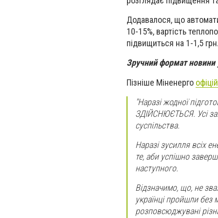
розглядає підвищення та
Додавалося, що автомати
10-15%, вартість теплопо
підвищиться на 1-1,5 грн
Зручний формат новини
Пізніше Міненерго
офіці
"
Наразі жодної підгото
ЗДІЙСНЮЄТЬСЯ. Усі зая
суспільства.
Наразі зусилля всіх ен
те, аби успішно завер
наступного.
Відзначимо, що, не зв
українці пройшли без м
розповсюджувані різн