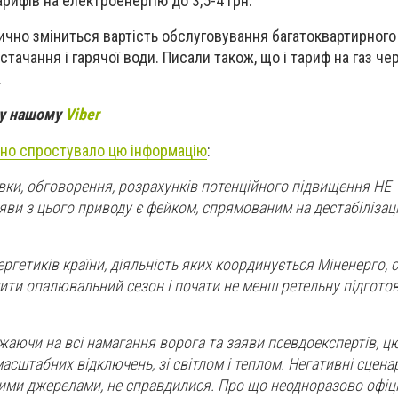
рифів на електроенергію до 3,5-4 грн.
чно зміниться вартість обслуговування багатоквартирного
стачання і гарячої води. Писали також, що і тариф на газ че
.
 у нашому
Viber
йно спростувало цю інформацію
:
вки, обговорення, розрахунків потенційного підвищення НЕ
ви з цього приводу є фейком, спрямованим на дестабілізац
ергетиків країни, діяльність яких координується Міненерго, 
шити опалювальний сезон і почати не менш ретельну підгото
ажаючи на всі намагання ворога та заяви псевдоекспертів, ц
асштабних відключень, зі світлом і теплом. Негативні сценарі
ими джерелами, не справдилися. Про що неодноразово офіц