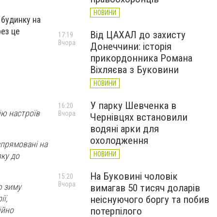
НОВИНИ
 будинку на
рез це
Від ЦАХАЛ до захисту
17:19
Вчора
Донеччини: історія
прикордонника Романа
Віхляєва з Буковини
НОВИНИ
У парку Шевченка в
16:20
ію настроїв
Вчора
Чернівцях встановили
водяні арки для
охолодження
спрямовані на
НОВИНИ
вку до
На Буковині чоловік
15:20
Вчора
ю зиму
вимагав 50 тисяч доларів
ї,
неіснуючого боргу та побив
ійно
потерпілого