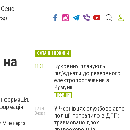
 Сенс
года
ОСТАННІ НОВИНИ
 на
Буковину планують
11:01
під'єднати до резервного
електропостачання з
Румунії
НОВИНИ
інформація,
нформація
У Чернівцях службове авто
17:54
Вчора
поліції потрапило в ДТП:
травмовано двох
и Міненерго
правоохоронців