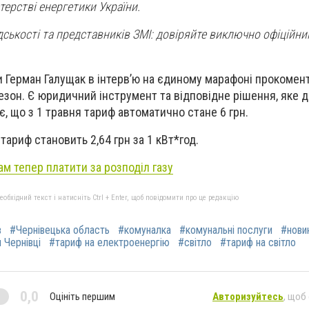
терстві енергетики України.
ськості та представників ЗМІ: довіряйте виключно офіційн
и Герман Галущак в інтервʼю на єдиному марафоні прокомен
езон. Є юридичний інструмент та відповідне рішення, яке д
є, що з 1 травня тариф автоматично стане 6 грн.
ариф становить 2,64 грн за 1 кВт*год.
м тепер платити за розподіл газу
бхідний текст і натисніть Ctrl + Enter, щоб повідомити про це редакцію
в
#Чернівецька область
#комуналка
#комунальні послуги
#нови
 Чернівці
#тариф на електроенергію
#світло
#тариф на світло
0,0
Оцініть першим
Авторизуйтесь
, щоб