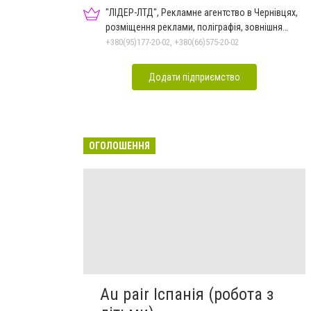
"ЛІДЕР-ЛТД", Рекламне агентство в Чернівцях,
розміщення реклами, поліграфія, зовнішня
реклама
+380(95)177-20-02, +380(66)575-20-02
Додати підприємство
ОГОЛОШЕННЯ
Au pair Іспанія (робота з