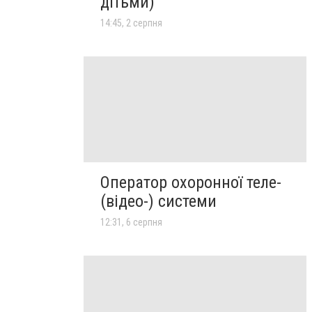
дітьми)
14:45, 2 серпня
Оператор охоронної теле-
(відео-) системи
12:31, 6 серпня