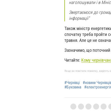
наголошували і в Мініс
Звертаємося до громад
інформації
"
Також міністр енергетик
спочатку треба пройти с
травня. Але це не означа
Зазначимо, що поточний т
Читайте:
Кому чернівчана
Якщо ви помітили помилку, виділіть нео
#Чернівці
#новини Чернівці
#Буковина
#електроенергія