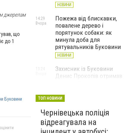
НОВИНИ
им джерелам
Пожежа від блискавки,
14:29
Вчора
повалене дерево і
порятунок собаки: як
тував, що
минула доба для
іє до 1
рятувальників Буковини
НОВИНИ
Захисник із Буковини
13:24
Вчора
Денис Прокопів отримав
«Золотий хрест»
Головнокомандувача ЗСУ
ТОП НОВИНИ
НОВИНИ
ни Буковини
Чернівецька поліція
Перевернута машина на
12:18
Вчора
Скальда у Чернівцях: водій
відреагувала на
був нетверезий
 оцінити
інцидент у автобусі: