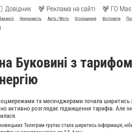
Довідник
Реклама на сайті
ГО Має
Вакансії
Нерухомість
Авто / Мото
Оголошення
Фотозвіти
По
I
на Буковині з тарифом
нергію
 соцмережами та месенджерами почала ширитись 
вно активно розглядає підвищення тарифів. Але і
илася.
рнівецьких Телеграм-групах стала ширитись інформація, ніб