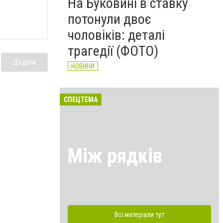
На Буковині в ставку
потонули двоє
чоловіків: деталі
трагедії (ФОТО)
Додати
НОВИНИ
СПЕЦТЕМА
Між рядків
Всі матеріали тут