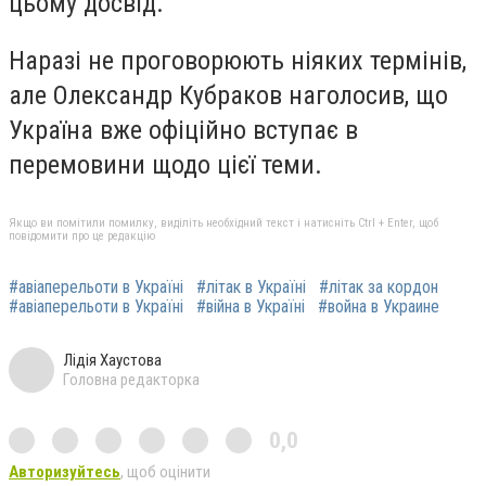
цьому досвід.
Наразі не проговорюють ніяких термінів,
але Олександр Кубраков наголосив, що
Україна вже офіційно вступає в
перемовини щодо цієї теми.
Якщо ви помітили помилку, виділіть необхідний текст і натисніть Ctrl + Enter, щоб
повідомити про це редакцію
#авіаперельоти в Україні
#літак в Україні
#літак за кордон
#авіаперельоти в Україні
#війна в Україні
#война в Украине
Лідія Хаустова
Головна редакторка
0,0
Авторизуйтесь
, щоб оцінити