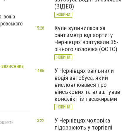
(ВІДЕО)
НОВИНИ
, воїна
тровського
Куля зупинилася за
15:28
сантиметр від аорти: у
Чернівцях врятували 35-
річного чоловіка (ФОТО)
НОВИНИ
о захисника
У Чернівцях звільнили
14:05
водія автобуса, який
висловлювався про
військових та влаштував
конфлікт із пасажирами
НОВИНИ
У Чернівцях чоловіка
13:22
 оцінити
підозрюють у торгівлі