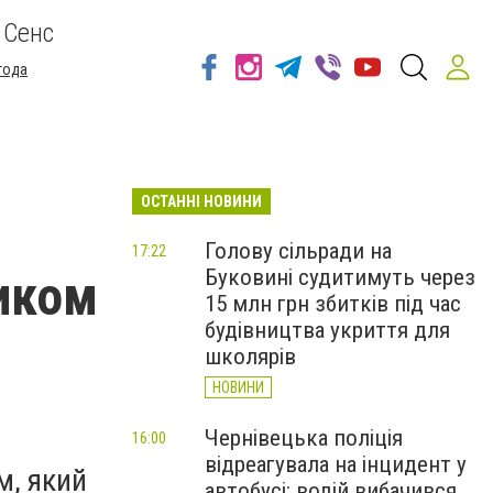
 Сенс
года
ОСТАННІ НОВИНИ
Голову сільради на
17:22
Буковині судитимуть через
иком
15 млн грн збитків під час
будівництва укриття для
школярів
НОВИНИ
Чернівецька поліція
16:00
відреагувала на інцидент у
м, який
автобусі: водій вибачився