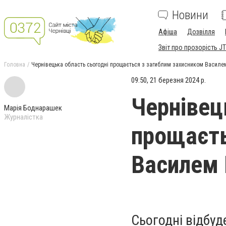
Новини
Афіша
Дозвілля
Звіт про прозорість JT
Головна
Чернівецька область сьогодні прощається з загиблим захисником Васил
09:50, 21 березня 2024 р.
Чернівец
Марія Боднарашек
Журналістка
прощаєть
Василем
Сьогодні відбу