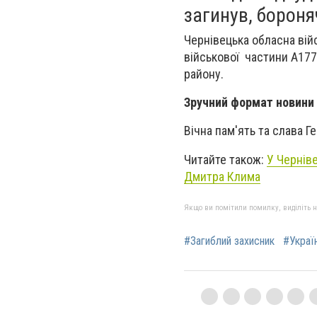
загинув, бороня
Чернівецька обласна вій
військової частини А177
району.
Зручний формат новини
Вічна пам'ять та слава Г
Читайте також:
У Черніве
Дмитра Клима
Якщо ви помітили помилку, виділіть нео
#Загиблий захисник
#Украї