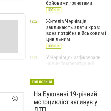
бойовими гранатами
НОВИНИ
Жителів Чернівців
12:22
закликають здати кров:
вона потрібна військовим і
цивільним
НОВИНИ
У Чернівцях зафіксували
11:01
новий температурний
рекорд з 2017 року
НОВИНИ
ТОП НОВИНИ
Через спеку у Чернівецькій
10:06
На Буковині 19-річний
області обмежили рух
🙂
великовагового транспорту
мотоцикліст загинув у
НОВИНИ
ДТП