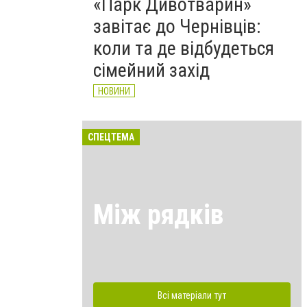
«Парк Дивотварин»
завітає до Чернівців:
коли та де відбудеться
сімейний захід
НОВИНИ
СПЕЦТЕМА
Між рядків
Всі матеріали тут