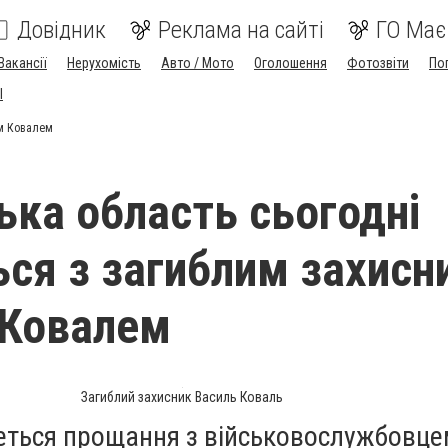
Довідник
Реклама на сайті
ГО Має
Вакансії
Нерухомість
Авто / Мото
Оголошення
Фотозвіти
По
I
ем Ковалем
ька область сьогодні
ся з загиблим захисн
 Ковалем
Загиблий захисник Василь Коваль
деться прощання з військовослужбовце