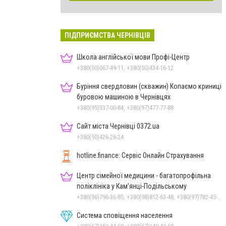
ПІДПРИЄМСТВА ЧЕРНІВЦІВ
Школа англійської мови Профі-Центр
+380(50)067-49-11, +380(50)434-16-12
Буріння свердловин (скважин) Копаємо криниці
буровою машиною в Чернівцях
+380(95)337-00-84, +380(97)477-77-88
Сайт міста Чернівці 0372.ua
+380(50)426-26-24
hotline.finance: Сервіс Онлайн Страхування
Центр сімейної медицини - багатопрофільна
поліклініка у Кам’янці-Подільському
+380(96)796-36-85, +380(98)812-63-48, +380(97)782-45-70
Система сповіщення населення