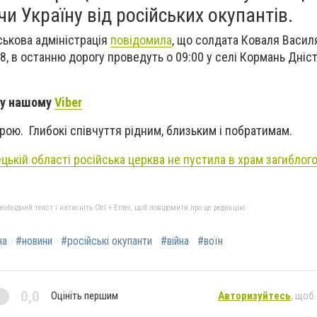
чи Україну від російських окупантів.
ськова адміністрація
повідомила
, що солдата Коваля Василя
8, в останню дорогу проведуть о 09:00 у селі Кормань Дніс
 у нашому
Viber
ерою. Глибокі співчуття рідним, близьким і побратимам.
цькій області російська церква не пустила в храм загиблог
бхідний текст і натисніть Ctrl + Enter, щоб повідомити про це редакцію
на
#новини
#російські окупанти
#війна
#воїн
0,0
Оцініть першим
Авторизуйтесь
, щоб