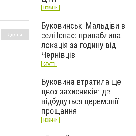
НОВИНИ
Буковинські Мальдіви в
селі Іспас: приваблива
Додати
локація за годину від
Чернівців
СТАТТІ
Буковина втратила ще
двох захисників: де
відбудуться церемонії
прощання
НОВИНИ