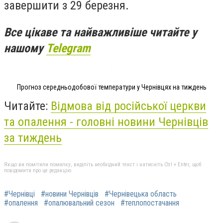
завершити з 29 березня.
Все цікаве та найважливіше читайте у
нашому
Telegram
Прогноз середньодобової температури у Чернівцях на тиждень
Читайте:
Відмова від російської церкви
та опалення - головні новини Чернівців
за тиждень
Якщо ви помітили помилку, виділіть необхідний текст і натисніть Ctrl + Enter, щоб
повідомити про це редакцію
#Чернівці
#новини Чернівців
#Чернівецька область
#опалення
#опалювальний сезон
#теплопостачання