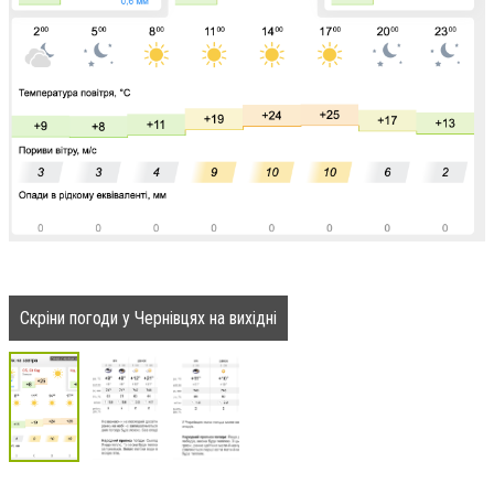
Скріни погоди у Чернівцях на вихідні