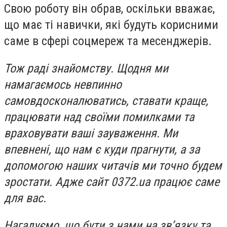
Свою роботу він обрав, оскільки вважає,
що має ті навички, які будуть корисними
саме в сфері соцмереж та месенджерів.
Тож раді знайомству. Щодня ми
намагаємось невпинно
самовдосконалюватись, ставати краще,
працювати над своїми помилками та
враховувати ваші зауваження. Ми
впевнені, що нам є куди прагнути, а за
допомогою наших читачів ми точно будем
зростати. Адже сайт 0372.ua працює саме
для вас.
Нагадуємо, що бути з нами на звʼязку та