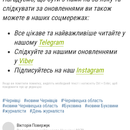
слідкувати за оновленнями ви також
можете в наших соцмережах:
Все цікаве та найважливіше читайте у
нашому
Telegram
Слідкуйте за нашими оновленнями
у
Viber
Підписуйтесь на наш
Instagram
Якщо ви помітили помилку, виділіть необхідний текст і натисніть Ctrl + Enter, щоб
повідомити про це редакцію
#Чернівці
#новини Чернівців
#Чернівецька область
#новини Чернівецька область
#Буковина
#новини Буковини
#журналісти
#День журналіста
Вікторія Повержук