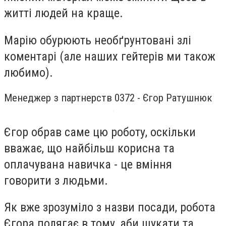
житті людей на краще.
Марію обурюють необґрунтовані злі
коментарі (але наших гейтерів ми також
любимо).
Менеджер з партнерств 0372 - Єгор Ратушнюк
Єгор обрав саме цю роботу, оскільки
вважає, що найбільш корисна та
оплачувана навичка - це вміння
говорити з людьми.
Як вже зрозуміло з назви посади, робота
Єгора полягає в тому, аби шукати та