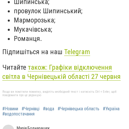
Шипинська;
провулок Шипинський;
Марморозька;
Мукачівська;
Романця.
Підпишіться на наш
Telegram
Читайте
також:
Графіки відключення
світла в Чернівецькій області 27 червня
Якщо ви помітили помилку, виділіть необхідний текст і натисніть Ctrl + Enter, щоб
повідомити про це редакцію
#Новини
#Чернівці
#вода
#Чернівецька область
#Україна
#водопостачання
Марія Боднарашек