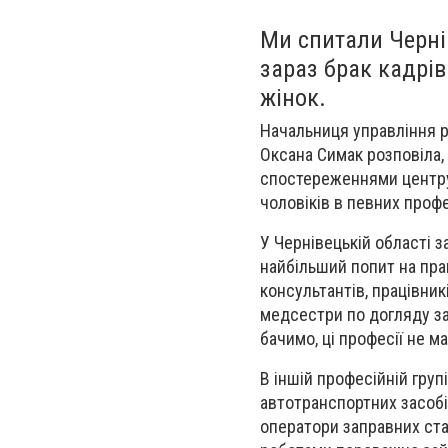
Ми спитали Черні
зараз брак кадрів
жінок.
Начальниця управління р
Оксана Симак розповіла, 
спостереженнями центру 
чоловіків в певних профе
У Чернівецькій області з
найбільший попит на прац
консультантів, працівни
медсестри по догляду за 
бачимо, ці професії не м
В іншій професійній груп
автотранспортних засобів
оператори заправних ста