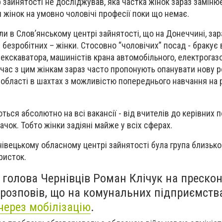
зайнятості не досліджував, яка частка жінок зараз замінює
жінок на умовно чоловічі професії поки що немає.
и в Словʼянському центрі зайнятості, що на Донеччині, зар
безробітних – жінки. Стосовно “чоловічих” посад - бракує 
ів екскаватора, машиністів крана автомобільного, електрогаз
час з цим жінкам зараз часто пропонують опанувати нову р
 області в шахтах з можливістю попереднього навчання на
ються абсолютно на всі вакансії - від вчителів до керівних 
ачок. Тобто жінки задіяні майже у всіх сферах.
нівецькому обласному центрі зайнятості була група близько 
ристок.
 голова Чернівців Роман Клічук на прескон
 розповів, що на комунальних підприємств
через мобілізацію
.