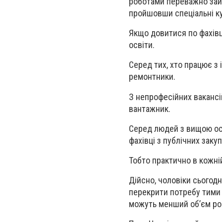
роботами переважно займ
пройшовши спеціальні к
Якщо довитися по фахівця
освіти.
Серед тих, хто працює з 
ремонтники.
З непрофесійних вакансій
вантажник.
Серед людей з вищою осв
фахівці з публічних заку
Тобто практично в кожній
Дійсно, чоловіки сьогодн
перекрити потребу тими 
можуть менший обʼєм роб