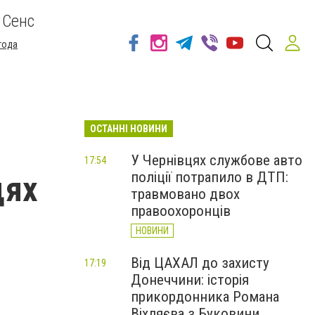
 Сенс
года
ОСТАННІ НОВИНИ
У Чернівцях службове авто
17:54
поліції потрапило в ДТП:
цях
травмовано двох
правоохоронців
НОВИНИ
Від ЦАХАЛ до захисту
17:19
Донеччини: історія
прикордонника Романа
Віхляєва з Буковини