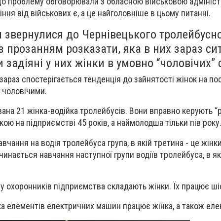
що проблему обговорювали з обласною військовою адмініст
іння від військових є, а це найголовніше в цьому питанні.
и звернулися до Чернівецького тролейбусн
з прозанням розказати, яка в них зараз сит
и задіяні у них жінки в умовно “чоловічих” 
зараз спостерігається тенденція до зайнятості жінок на пос
” чоловічими.
ана 21 жінка-водійка тролейбусів. Вони вправно керують “
ою на підприємстві 45 років, а наймолодша тільки пів року
ання на водія тролейбуса група, в якій третина - це жінки.
инається навчання наступної групи водіїв тролейбуса, в як
ту охоронників підприємства складають жінки. Їх працює ші
а елементів електричних машин працює жінка, а також еле