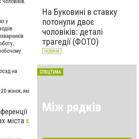
 чоловіків.
На Буковині в ставку
потонули двоє
аз у
водіїв
чоловіків: деталі
озварників
трагедії (ФОТО)
оботу,
 робочому
НОВИНИ
посад на
СПЕЦТЕМА
20 жінок, які
Між рядків
ференції
ах міста
є