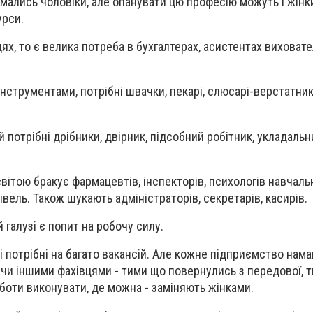
ались чоловіки, але опанувати цю професію можуть і жінки
урси.
х, то є велика потреба в бухгалтерах, асистентах виховате
інструментами, потрібні швачки, пекарі, слюсарі-верстатник
 потрібні дрібники, двірник, підсобний робітник, укладальн
ітою бракує фармацевтів, інспекторів, психологів навчальн
півель. Також шукають адміністраторів, секретарів, касирів.
 галузі є попит на робочу силу.
і потрібні на багато вакансій. Але кожне підприємство нам
чи іншими фахівцями - тими що повернулись з передової, т
оти виконувати, де можна - заміняють жінками.