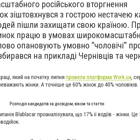
асштабного російського вторгнення
ок зіштовхнувся з гострою нестачею к
дей пішли захищати свою країною. Про
инок працю в умовах широкомасштабно
упово опановують умовно “чоловічі” про
збирався на прикладі Чернівців та чер
праці, який на початку липня
провела платформа Work.ua
, с
реважають жінки. А точніше це 60% жінок до 40% чоловіків.
Розподіл кандидатів за досвідом, віком та статтю
панія Blablacar проаналізувала, що 17% її водіїв - жінки. Це
рводійок.