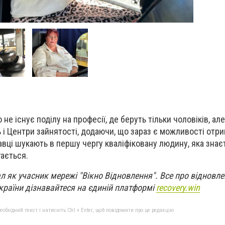
не існує поділу на професії, де беруть тільки чоловіків, ал
 і Центри зайнятості, додаючи, що зараз є можливості отр
авці шукають в першу чергу кваліфіковану людину, яка знає
гається.
л як учасник мережі "Вікно Відновлення". Все про відновл
країни дізнавайтеся на єдиній платформі
recovery.win
бхідний текст і натисніть Ctrl + Enter, щоб повідомити про це редакцію