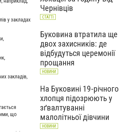
, наприклад,
НОВИНИ
Чернівців
СТАТТІ
лів у закладах
Буковина втратила ще
и,
двох захисників: де
відбудуться церемонії
ик,
прощання
НОВИНИ
их закладів,
На Буковині 19-річного
хлопця підозрюють у
зґвалтуванні
агається
ими, що
малолітньої дівчини
НОВИНИ