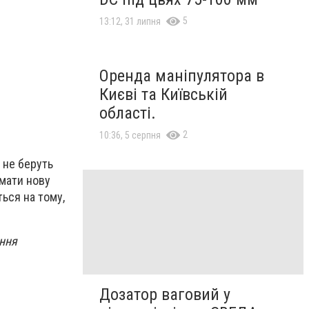
Водійки тролейбусів ЧТУ
5
13:12, 31 липня
Оренда маніпулятора в
Києві та Київській
області.
2
10:36, 5 серпня
е не беруть
имати нову
ться на тому,
ення
Дозатор ваговий у