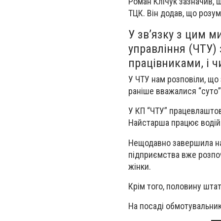
Роман Клічук зазначив, 
ТЦК. Він додав, що розум
У звʼязку з цим м
управління (ЧТУ) 
працівниками, і ч
У ЧТУ нам розповіли, що 
раніше вважалися “суто
У КП “ЧТУ” працевлаштов
Найстарша працює водійк
Нещодавно завершила навч
підприємства вже розпоч
жінки.
Крім того, половину шта
На посаді обмотувальник