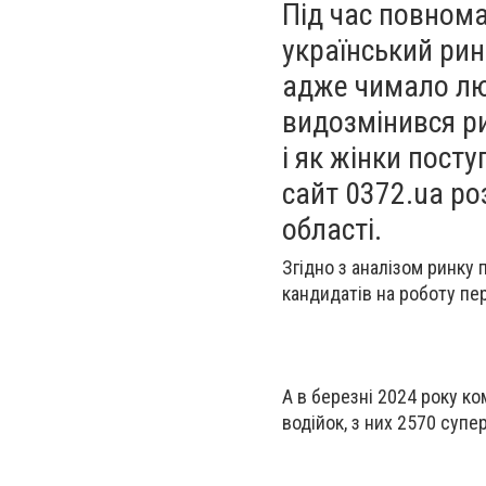
Під час повном
український рин
адже чимало лю
видозмінився р
і як жінки пост
сайт 0372.ua ро
області.
Згідно з аналізом ринку 
кандидатів на роботу пе
А в березні 2024 року ком
водійок, з них 2570 супе