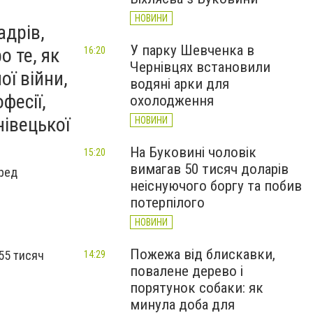
НОВИНИ
адрів,
У парку Шевченка в
 те, як
16:20
Чернівцях встановили
ї війни,
водяні арки для
фесії,
охолодження
нівецької
НОВИНИ
На Буковині чоловік
15:20
вимагав 50 тисяч доларів
еред
неіснуючого боргу та побив
потерпілого
НОВИНИ
Пожежа від блискавки,
 55 тисяч
14:29
повалене дерево і
порятунок собаки: як
минула доба для