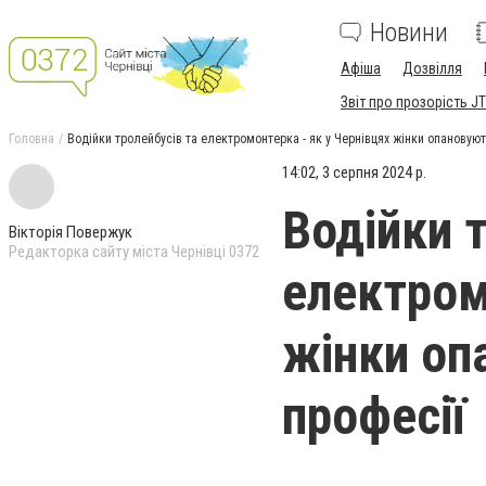
Новини
Афіша
Дозвілля
Звіт про прозорість JT
Головна
Водійки тролейбусів та електромонтерка - як у Чернівцях жінки опановують
14:02, 3 серпня 2024 р.
Водійки 
Вікторія Повержук
Редакторка сайту міста Чернівці 0372
електром
жінки оп
професії