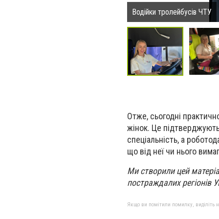
Водійки тролейбусів ЧТУ
Отже, сьогодні практично 
жінок. Це підтверджують
спеціальність, а роботод
що від неї чи нього вима
Ми створили цей матеріа
постраждалих регіонів У
Якщо ви помітили помилку, виділіть нео