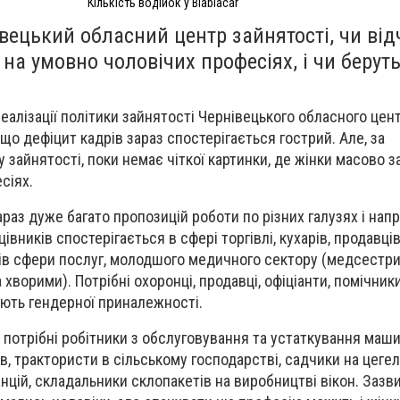
Кількість водійок у Blablacar
вецький обласний центр зайнятості, чи від
 на умовно чоловічих професіях, і чи берут
еалізації політики зайнятості Чернівецького обласного цен
що дефіцит кадрів зараз спостерігається гострий. Але, за
зайнятості, поки немає чіткої картинки, де жінки масово 
сіях.
араз дуже багато пропозицій роботи по різних галузях і нап
івників спостерігається в сфері торгівлі, кухарів, продавців
ків сфери послуг, молодшого медичного сектору (медсестри
хворими). Потрібні охоронці, продавці, офіціанти, помічники
ають гендерної приналежності.
і потрібні робітники з обслуговування та устаткування машин
, трактористи в сільському господарстві, садчики на цегел
нцій, складальники склопакетів на виробництві вікон. Зазв