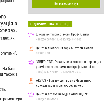
рацією та
Всі матеріали тут
ого
уація з
ПІДПРИЄМСТВА ЧЕРНІВЦІВ
сферах.
Школа англійської мови Профі-Центр
адах, які
+380(50)067-49-11, +380(50)434-16-12
Центр відновлення зору Анатолія Совви
рогатими”.
0800331331
.
"ЛІДЕР-ЛТД", Рекламне агентство в Чернівцях,
розміщення реклами, поліграфія, зовнішня
 На базі
реклама
+380(95)177-20-02, +380(66)575-20-02
ій також є
AKVIUS - фільтри для води у Чернівцях:
консультація, монтаж, сервісне
сть.
обслуговування
Центр підготовки водіїв ADR+КОД 95
ктромонтера.
+380(97)105-46-11