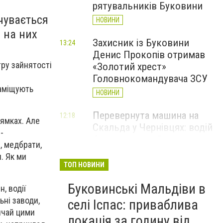
рятувальників Буковини
чувається
НОВИНИ
ь на них
Захисник із Буковини
13:24
Денис Прокопів отримав
тру зайнятості
«Золотий хрест»
Головнокомандувача ЗСУ
заміщують
НОВИНИ
Перевернута машина на
12:18
рямках. Але
Скальда у Чернівцях: водій
-
був нетверезий
, медбрати,
НОВИНИ
. Як ми
ТОП НОВИНИ
6 серпня у Чернівцях
11:19
Буковинські Мальдіви в
зафіксували новий
, водії
історичний температурний
ьні заводи,
селі Іспас: приваблива
максимум
ичай цими
локація за годину від