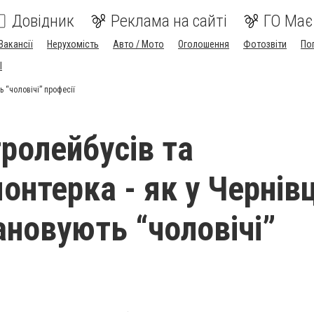
Довідник
Реклама на сайті
ГО Має
Вакансії
Нерухомість
Авто / Мото
Оголошення
Фотозвіти
По
I
 “чоловічі” професії
тролейбусів та
онтерка - як у Чернів
ановують “чоловічі”