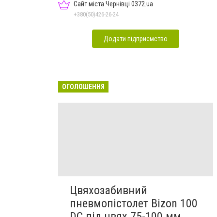
Сайт міста Чернівці 0372.ua
+380(50)426-26-24
Додати підприємство
ОГОЛОШЕННЯ
Цвяхозабивний
пневмопістолет Bizon 100
DC під цвях 75-100 мм