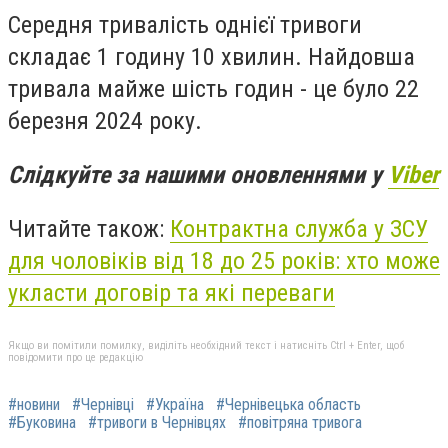
Середня тривалість однієї тривоги
складає 1 годину 10 хвилин. Найдовша
тривала майже шість годин - це було 22
березня 2024 року.
Слідкуйте за нашими оновленнями у
Viber
Читайте також:
Контрактна служба у ЗСУ
для чоловіків від 18 до 25 років: хто може
укласти договір та які переваги
Якщо ви помітили помилку, виділіть необхідний текст і натисніть Ctrl + Enter, щоб
повідомити про це редакцію
#новини
#Чернівці
#Україна
#Чернівецька область
#Буковина
#тривоги в Чернівцях
#повітряна тривога