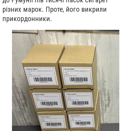
до Румунії пів тисячі пасок сигарет
різних марок. Проте, його викрили
прикордонники.