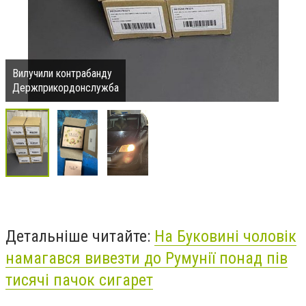
Вилучили контрабанду
Держприкордонслужба
Детальніше читайте:
На Буковині чоловік
намагався вивезти до Румунії понад пів
тисячі пачок сигарет