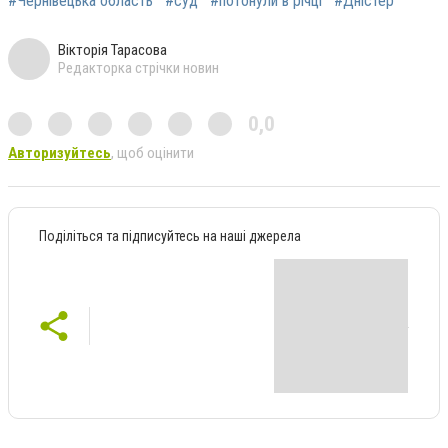
#Чернівецька область
#суд
#потонули в річці
#Дністер
Вікторія Тарасова
Редакторка стрічки новин
0,0
Авторизуйтесь
, щоб оцінити
Поділіться та підписуйтесь на наші джерела