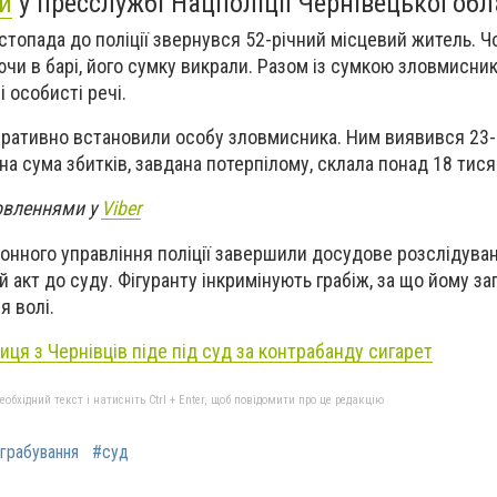
и
у пресслужбі Нацполіції Чернівецької обл
стопада до поліції звернувся 52-річний місцевий житель. Ч
чи в барі, його сумку викрали. Разом із сумкою зловмисник
і особисті речі.
перативно встановили особу зловмисника. Ним виявився 23-
на сума збитків, завдана потерпілому, склала понад 18 тися
овленнями у
Viber
йонного управління поліції завершили досудове розслідува
 акт до суду. Фігуранту інкримінують грабіж, за що йому з
я волі.
ця з Чернівців піде під суд за контрабанду сигарет
бхідний текст і натисніть Ctrl + Enter, щоб повідомити про це редакцію
грабування
#суд