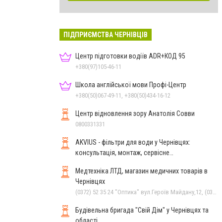
ПІДПРИЄМСТВА ЧЕРНІВЦІВ
Центр підготовки водіїв ADR+КОД 95
+380(97)105-46-11
Школа англійської мови Профі-Центр
+380(50)067-49-11, +380(50)434-16-12
Центр відновлення зору Анатолія Совви
0800331331
AKVIUS - фільтри для води у Чернівцях:
консультація, монтаж, сервісне
обслуговування
Медтехніка ЛТД, магазин медичних товарів в
Чернівцях
(0372) 52 35 24 "Оптика" вул.Героїв Майдану,12, (0372) 52 54 50 "Медтехніка" вул.Головна,16, (050) 399 21 11 торговий зал по вул.Героїв Майдану, (0372) 55-56-16, (0372) 52 01 48 "Оптика" вул. Головна,29
Будівельна бригада "Свій Дім" у Чернівцях та
області