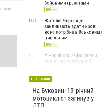
бойовими гранатами
 оцінити
НОВИНИ
Жителів Чернівців
12:22
закликають здати кров:
вона потрібна військовим і
цивільним
НОВИНИ
У Чернівцях зафіксували
11:01
новий температурний
рекорд з 2017 року
НОВИНИ
ТОП НОВИНИ
Через спеку у Чернівецькій
10:06
На Буковині 19-річний
області обмежили рух
великовагового транспорту
мотоцикліст загинув у
НОВИНИ
ДТП