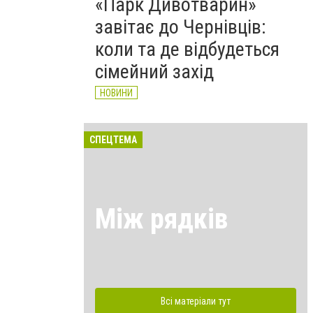
«Парк Дивотварин»
завітає до Чернівців:
коли та де відбудеться
сімейний захід
НОВИНИ
СПЕЦТЕМА
Між рядків
Всі матеріали тут