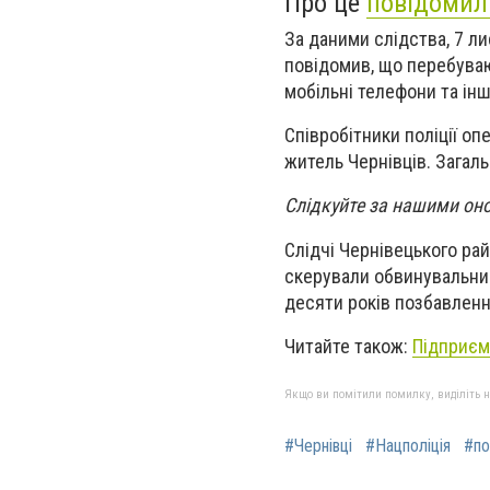
Про це
повідомил
За даними слідства, 7 ли
повідомив, що перебуваю
мобільні телефони та інш
Співробітники поліції о
житель Чернівців. Загаль
Слідкуйте за нашими он
Слідчі Чернівецького ра
скерували обвинувальний
десяти років позбавленн
Читайте також:
Підприєми
Якщо ви помітили помилку, виділіть нео
#Чернівці
#Нацполіція
#по