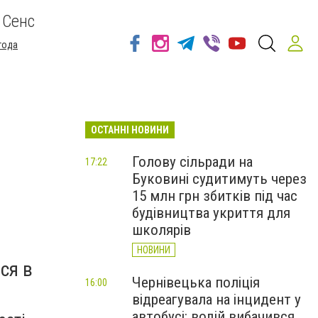
 Сенс
года
ОСТАННІ НОВИНИ
Голову сільради на
17:22
Буковині судитимуть через
15 млн грн збитків під час
будівництва укриття для
школярів
НОВИНИ
ся в
Чернівецька поліція
16:00
відреагувала на інцидент у
автобусі: водій вибачився