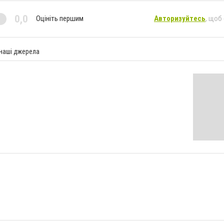
0,0
Оцініть першим
Авторизуйтесь
, щоб
 наші джерела