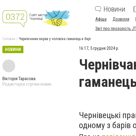
Новини
Афіша
Дозвілля
Звіт про прозорість JT
Головна
Чернівчанин вкрав у чоловіка гаманець в барі
16:17, 5 грудня 2024 р.
НОВИНИ
Чернівча
гаманець
Вікторія Тарасова
Редакторка стрічки новин
Чернівецькі пра
одному з барів 