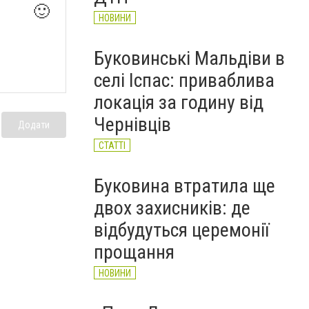
🙂
НОВИНИ
Буковинські Мальдіви в
селі Іспас: приваблива
локація за годину від
Чернівців
Додати
СТАТТІ
Буковина втратила ще
двох захисників: де
відбудуться церемонії
прощання
НОВИНИ