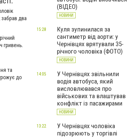
асті.
(ВІДЕО)
оловік
НОВИНИ
 забрав два
Куля зупинилася за
15:28
сантиметр від аорти: у
річний
Чернівцях врятували 35-
ч гривень.
річного чоловіка (ФОТО)
НОВИНИ
ння та
У Чернівцях звільнили
14:05
агрожує до
водія автобуса, який
висловлювався про
військових та влаштував
конфлікт із пасажирами
НОВИНИ
У Чернівцях чоловіка
13:22
підозрюють у торгівлі