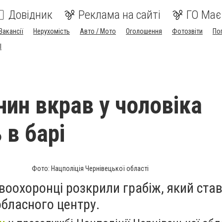
Довідник
Реклама на сайті
ГО Має
Вакансії
Нерухомість
Авто / Мото
Оголошення
Фотозвіти
По
I
нин вкрав у чоловіка
 в барі
Фото: Нацполіція Чернівецької області
воохоронці розкрили грабіж, який став
обласного центру.