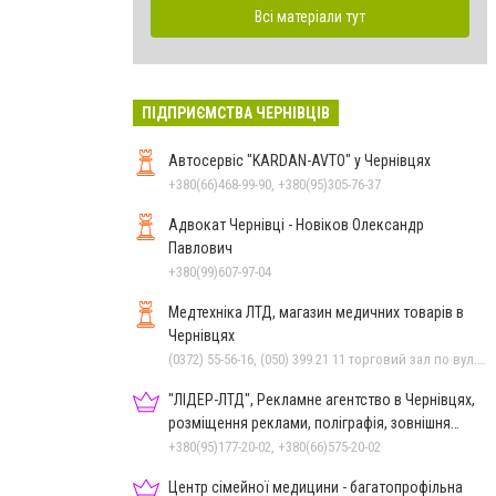
Всі матеріали тут
ПІДПРИЄМСТВА ЧЕРНІВЦІВ
Автосервіс "KARDAN-AVTO" у Чернівцях
+380(66)468-99-90, +380(95)305-76-37
Адвокат Чернівці - Новіков Олександр
Павлович
+380(99)607-97-04
Медтехніка ЛТД, магазин медичних товарів в
Чернівцях
(0372) 55-56-16, (050) 399 21 11 торговий зал по вул.Героїв Майдану, (0372) 52 54 50 "Медтехніка" вул.Головна,16, (0372) 52 01 48 "Оптика" вул. Головна,29, (0372) 52 35 24 "Оптика" вул.Героїв Майдану,12
"ЛІДЕР-ЛТД", Рекламне агентство в Чернівцях,
розміщення реклами, поліграфія, зовнішня
реклама
+380(95)177-20-02, +380(66)575-20-02
Центр сімейної медицини - багатопрофільна