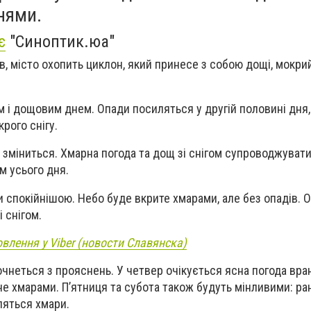
нями.
є
"Синоптик.юа"
, місто охопить циклон, який принесе з собою дощі, мокрий
 і дощовим днем. Опади посиляться у другій половині дня,
рого снігу.
о зміниться. Хмарна погода та дощ зі снігом супроводжуват
м усього дня.
 спокійнішою. Небо буде вкрите хмарами, але без опадів. О
 снігом.
овлення у Viber (новости Славянска)
чнеться з прояснень. У четвер очікується ясна погода вран
не хмарами. П’ятниця та субота також будуть мінливими: ра
вляться хмари.