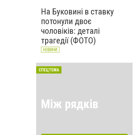
На Буковині в ставку
потонули двоє
чоловіків: деталі
трагедії (ФОТО)
НОВИНИ
СПЕЦТЕМА
Між рядків