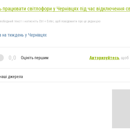
ь працювати світлофори у Чернівцях під час відключення св
бхідний текст і натисніть Ctrl + Enter, щоб повідомити про це редакцію
 на тиждень у Чернівцях
0,0
Оцініть першим
Авторизуйтесь
, щоб
 наші джерела