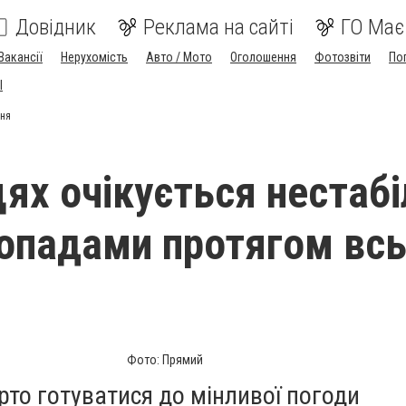
Довідник
Реклама на сайті
ГО Має
Вакансії
Нерухомість
Авто / Мото
Оголошення
Фотозвіти
По
I
жня
цях очікується нестаб
 опадами протягом вс
Фото: Прямий
то готуватися до мінливої погоди