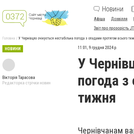
Новини
Афіша
Дозвілля
Звіт про прозорість JT
Головна
У Чернівцях очікується нестабільна погода з опадами протягом всього ти
11:01, 9 грудня 2024 р.
НОВИНИ
У Чернів
погода з
Вікторія Тарасова
Редакторка стрічки новин
тижня
Чернівчанам вар