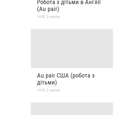
Робота з дітьми в Англії
(Au pair)
14:45, 2 серпня
Au pair США (робота з
дітьми)
14:45, 2 серпня