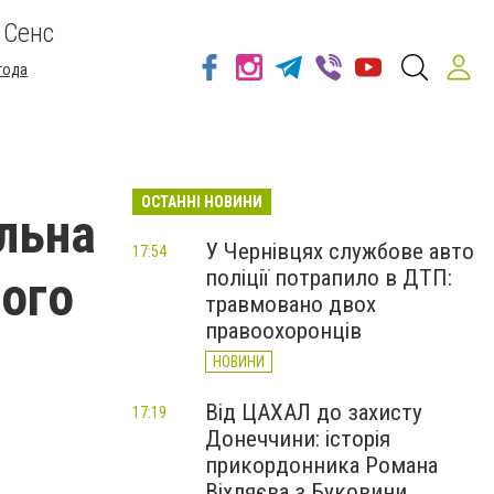
 Сенс
года
ОСТАННІ НОВИНИ
ільна
У Чернівцях службове авто
17:54
поліції потрапило в ДТП:
ього
травмовано двох
правоохоронців
НОВИНИ
Від ЦАХАЛ до захисту
17:19
Донеччини: історія
прикордонника Романа
Віхляєва з Буковини