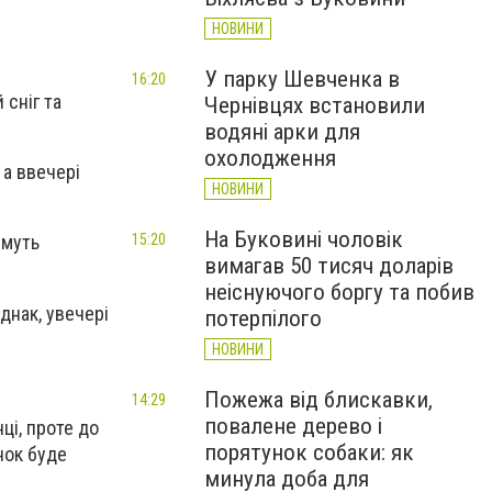
НОВИНИ
У парку Шевченка в
16:20
 сніг та
Чернівцях встановили
водяні арки для
охолодження
 а ввечері
НОВИНИ
На Буковині чоловік
15:20
имуть
вимагав 50 тисяч доларів
неіснуючого боргу та побив
днак, увечері
потерпілого
НОВИНИ
Пожежа від блискавки,
14:29
повалене дерево і
ці, проте до
порятунок собаки: як
нок буде
минула доба для