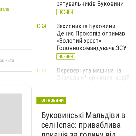
рятувальників Буковини
ітла
НОВИНИ
Захисник із Буковини
13:24
Денис Прокопів отримав
«Золотий хрест»
Головнокомандувача ЗСУ
НОВИНИ
 оцінити
Перевернута машина на
12:18
Скальда у Чернівцях: водій
був нетверезий
НОВИНИ
ТОП НОВИНИ
6 серпня у Чернівцях
11:19
Буковинські Мальдіви в
зафіксували новий
історичний температурний
селі Іспас: приваблива
максимум
локація за годину від