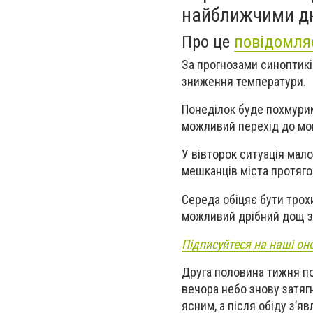
найближчими д
Про це
повідомля
За прогнозами синоптиків
зниження температури.
Понеділок буде похмурим
можливий перехід до мок
У вівторок ситуація мал
мешканців міста протяго
Середа обіцяє бути трохи
можливий дрібний дощ зі
Підписуйтеся на наші он
Друга половина тижня по
вечора небо знову затяг
ясним, а після обіду з’я