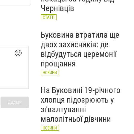
НОВИНИ
Чернівців
СТАТТІ
Буковина втратила ще
двох захисників: де
відбудуться церемонії
🙂
прощання
НОВИНИ
На Буковині 19-річного
хлопця підозрюють у
Додати
зґвалтуванні
малолітньої дівчини
НОВИНИ