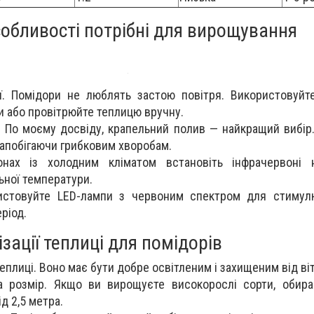
собливості потрібні для вирощування
ї. Помідори не люблять застою повітря. Використовуйт
и або провітрюйте теплицю вручну.
 По моєму досвіду, крапельний полив — найкращий вибір
 запобігаючи грибковим хворобам.
онах із холодним кліматом встановіть інфрачервоні н
ьної температури.
ристовуйте LED-лампи з червоним спектром для стимул
ріод.
зації теплиці для помідорів
еплиці. Воно має бути добре освітленим і захищеним від віт
а розмір. Якщо ви вирощуєте високорослі сорти, обира
д 2,5 метра.