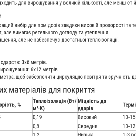
ходить для вирощування у великій кількості, але менш стійк
я
ращий вибір для помідорів завдяки високій прозорості та те
т, але вимагає ретельного догляду та утеплення.
ішення, але не забезпечує достатньої теплоізоляції.
одарств: 3х6 метрів.
ирощування: 6х12 метрів.
 метра, щоб забезпечити циркуляцію повітря та зручність д
их матеріалів для покриття
Теплоізоляція (Вт/
Міцність до
орість, %
Терм
м²·К)
ударів
5
0,19
Високий
10-15
0
0,8
Середня
10-12
0
1.2
Низька
1-3 р