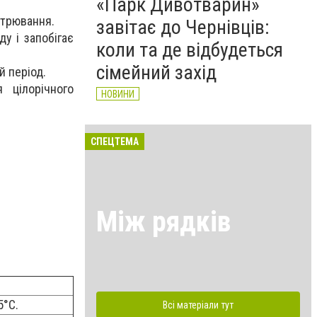
«Парк Дивотварин»
ітрювання.
завітає до Чернівців:
у і запобігає
коли та де відбудеться
сімейний захід
й період.
 цілорічного
НОВИНИ
СПЕЦТЕМА
Між рядків
5°C.
Всі матеріали тут