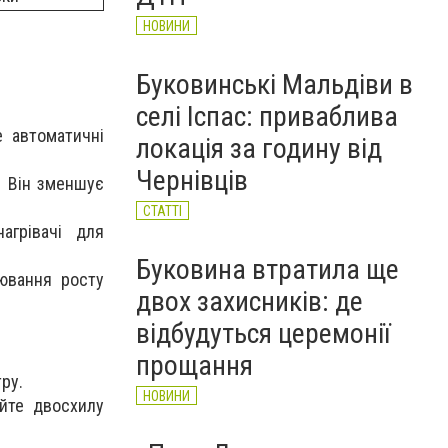
НОВИНИ
Буковинські Мальдіви в
селі Іспас: приваблива
е автоматичні
локація за годину від
Чернівців
. Він зменшує
СТАТТІ
агрівачі для
Буковина втратила ще
ювання росту
двох захисників: де
відбудуться церемонії
прощання
ру.
НОВИНИ
йте двосхилу