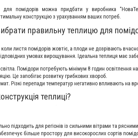
і
для помідорів можна придбати у виробника "НоваТе
тимальну конструкцію з урахуванням ваших потреб.
ибрати правильну теплицю для помідо
, коли листя помідорів жовтіє, а плоди не дозрівають вчас
ідповідних умовах вирощування. Ідеальна теплиця має заб
 світла. Помідори потребують мінімум 8 годин освітлення на
цію. Це запобігає розвитку грибкових хвороб.
імат. Різкі перепади температур негативно впливають на вр
онструкція теплиці?
льно підходить для регіонів із сильними вітрами та рясними
безпечує більше простору для високорослих сортів помідо