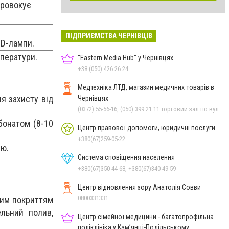
провокує
ПІДПРИЄМСТВА ЧЕРНІВЦІВ
ED-лампи.
мператури.
"Eastern Media Hub" у Чернівцях
+38 (050) 426 26 24
Медтехніка ЛТД, магазин медичних товарів в
я захисту від
Чернівцях
(0372) 55-56-16, (050) 399 21 11 торговий зал по вул.Героїв Майдану, (0372) 52 54 50 "Медтехніка" вул.Головна,16, (0372) 52 01 48 "Оптика" вул. Головна,29, (0372) 52 35 24 "Оптика" вул.Героїв Майдану,12
бонатом (8-10
Центр правової допомоги, юридичні послуги
+380(67)259-05-22
єю.
Система сповіщення населення
+380(67)350-44-68, +380(67)340-49-59
Центр відновлення зору Анатолія Совви
0800331331
ним покриттям
льний полив,
Центр сімейної медицини - багатопрофільна
поліклініка у Кам’янці-Подільському