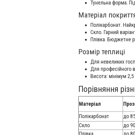
Тунельна форма. Під
Матеріал покритт
Полікарбонат. Найк
Скло. Гарний варіан
Плівка. Бюджетне р
Розмір теплиці
Для невеликих госп
Для професійного в
Висота: мінімум 2,5
Порівняння різн
Матеріал
Проз
Полікарбонат
до 8
Скло
до 9
Плівка
до 8