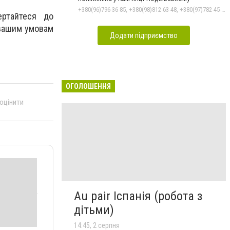
+380(96)796-36-85, +380(98)812-63-48, +380(97)782-45-70
ертайтеся до
 вашим умовам
Додати підприємство
ОГОЛОШЕННЯ
 оцінити
Au pair Іспанія (робота з
дітьми)
14:45, 2 серпня