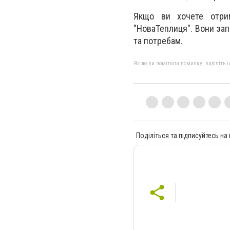
Якщо ви хочете отрим
"НоваТеплиця". Вони за
та потребам.
Якщо ви помітили помилку, виділіть нео
Поділіться та підписуйтесь на