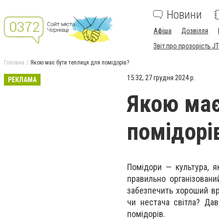
Новини
Афіша
Дозвілля
Звіт про прозорість JT
Головна
Якою має бути теплиця для помідорів?
15:32, 27 грудня 2024 р.
РЕКЛАМА
Якою має
помідорі
Помідори — культура, я
правильно організовани
забезпечить хороший вр
чи нестача світла? Да
помідорів.