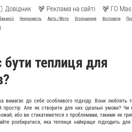
Довідник
Реклама на сайті
ГО Має
Вакансії
Нерухомість
Авто / Мото
Оголошення
Фотозвіти
По
I
 бути теплиця для
в?
ка вимагає до себе особливого підходу. Вони люблять те
й простір. Але як створити для них ідеальні умови? Чи
ожай, або ви стикатиметеся з проблемами, такими як гри
вайте розбиратися, яка теплиця найкраще підходить дл