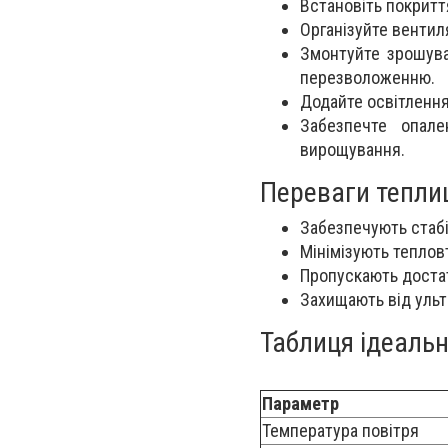
Встановіть покритт
Організуйте вентил
Змонтуйте зрошува
перезволоженню.
Додайте освітлення
Забезпечте опале
вирощування.
Переваги теплиц
Забезпечують стабі
Мінімізують теплов
Пропускають достат
Захищають від ульт
Таблиця ідеаль
Параметр
Температура повітря