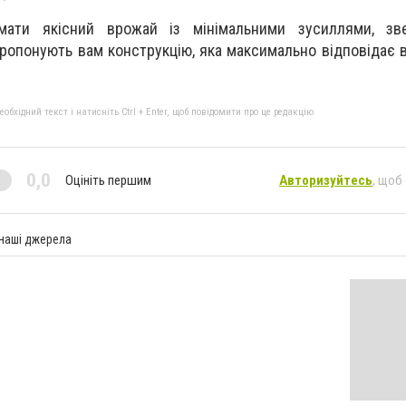
ати якісний врожай із мінімальними зусиллями, зв
пропонують вам конструкцію, яка максимально відповідає
бхідний текст і натисніть Ctrl + Enter, щоб повідомити про це редакцію
0,0
Оцініть першим
Авторизуйтесь
, щоб
 наші джерела