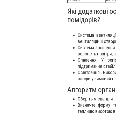
Які додаткові о
помідорів?
Система вентиляці
вентиляційні отвор
Система зрошення.
вологість повітря,
Опалення. У регі
підтримання стабіл
Освітлення. Вико
плодів у зимовий пе
Алгоритм органі
Оберіть місце для т
Визначте форму т
теплицю висотою ві