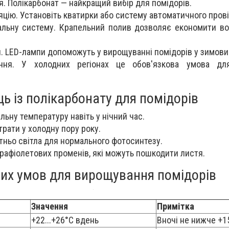
я. Полікарбонат — найкращий вибір для помідорів.
яцію. Установіть кватирки або систему автоматичного пров
льну систему. Крапельний полив дозволяє економити вод
. LED-лампи допоможуть у вирощуванні помідорів у зимови
ння. У холодних регіонах це обов'язкова умова для
ь із полікарбонату для помідорів
льну температуру навіть у нічний час.
трати у холодну пору року.
ньо світла для нормального фотосинтезу.
рафіолетових променів, які можуть пошкодити листя.
них умов для вирощування помідорів
Значення
Примітка
+22...+26°C вдень
Вночі не нижче +1