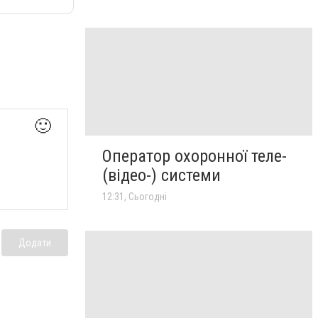
🙂
Оператор охоронної теле-
(відео-) системи
12:31, Сьогодні
Додати