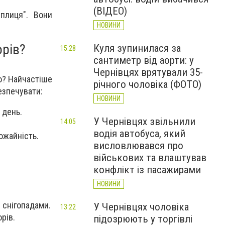
(ВІДЕО)
плиця". Вони
НОВИНИ
рів?
Куля зупинилася за
15:28
сантиметр від аорти: у
Чернівцях врятували 35-
но? Найчастіше
річного чоловіка (ФОТО)
езпечувати:
НОВИНИ
 день.
У Чернівцях звільнили
14:05
водія автобуса, який
ожайність.
висловлювався про
військових та влаштував
конфлікт із пасажирами
НОВИНИ
 снігопадами.
У Чернівцях чоловіка
13:22
рів.
підозрюють у торгівлі