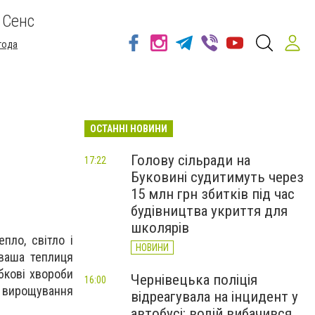
 Сенс
года
ОСТАННІ НОВИНИ
Голову сільради на
17:22
Буковині судитимуть через
15 млн грн збитків під час
будівництва укриття для
школярів
пло, світло і
НОВИНИ
 ваша теплиця
бкові хвороби
Чернівецька поліція
16:00
я вирощування
відреагувала на інцидент у
автобусі: водій вибачився