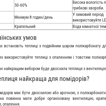
Висока вологість 
50-60%
грибкові хвороби.
У зимовий період
Мінімум 8 годин/день
використовуйте L
Крапельний
Вода кімнатної те
аїнських умов
ах встановіть теплиці з подвійним шаром полікарбонату дл
ях використовуйте теплиці з опаленням і товстим полікар
їні найкращим вибором буде двосхила теплиця з вентиляці
теплиця найкраща для помідорів?
омідорів має бути двосхилою або арочною, з полікарбонат
а повинна мати добре організовану вентиляцію, крапе
и, опалення.