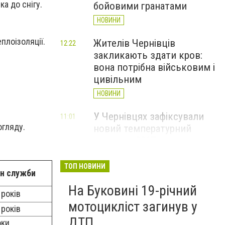
а до снігу.
бойовими гранатами
НОВИНИ
плоізоляції.
Жителів Чернівців
12:22
закликають здати кров:
вона потрібна військовим і
цивільним
НОВИНИ
У Чернівцях зафіксували
11:01
огляду.
новий температурний
рекорд з 2017 року
НОВИНИ
ТОП НОВИНИ
ін служби
Через спеку у Чернівецькій
10:06
На Буковині 19-річний
області обмежили рух
 років
великовагового транспорту
мотоцикліст загинув у
 років
НОВИНИ
ДТП
оки