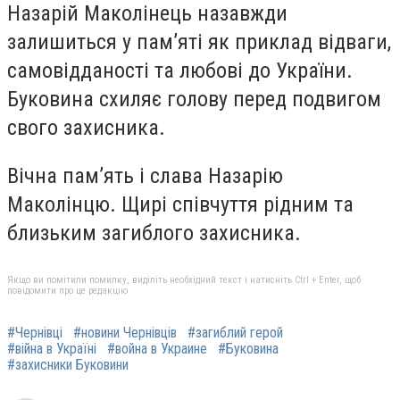
Назарій Маколінець назавжди
залишиться у пам’яті як приклад відваги,
самовідданості та любові до України.
Буковина схиляє голову перед подвигом
свого захисника.
Вічна пам’ять і слава Назарію
Маколінцю. Щирі співчуття рідним та
близьким загиблого захисника.
Якщо ви помітили помилку, виділіть необхідний текст і натисніть Ctrl + Enter, щоб
повідомити про це редакцію
#Чернівці
#новини Чернівців
#загиблий герой
#війна в Україні
#война в Украине
#Буковина
#захисники Буковини