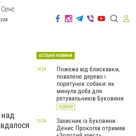
 Сенс
года
ОСТАННІ НОВИНИ
Пожежа від блискавки,
14:29
повалене дерево і
порятунок собаки: як
минула доба для
рятувальників Буковини
НОВИНИ
 над
Захисник із Буковини
13:24
 вдалося
Денис Прокопів отримав
«Золотий хрест»