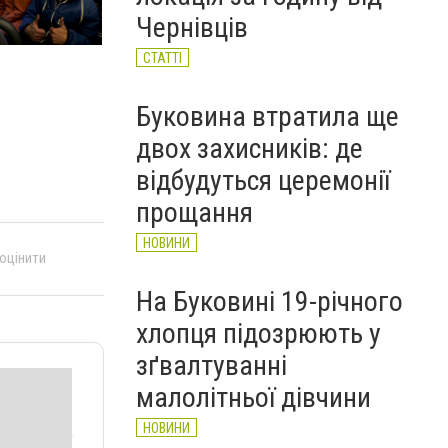
автобусі: водій вибачився
Чернівців
(ВІДЕО)
НОВИНИ
СТАТТІ
Буковина втратила ще
двох захисників: де
відбудуться церемонії
прощання
НОВИНИ
 оцінити
На Буковині 19-річного
хлопця підозрюють у
зґвалтуванні
малолітньої дівчини
НОВИНИ