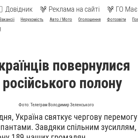
Довідник
Реклама на сайті
ГО Має
Вакансії
Нерухомість
Авто / Мото
Оголошення
Фотозвіти
По
I
країнців повернулися
 російського полону
Фото: Телеграм Володимир Зеленського
удня, Україна святкує чергову перемогу
упантами. Завдяки спільним зусиллям,
ону 189 наших громадян.