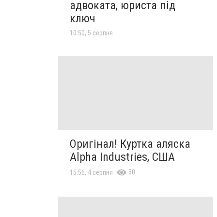
адвоката, юриста під
ключ
10:50, 5 серпня
Оригінал! Куртка аляска
Alpha Industries, США
30
15:56, 4 серпня