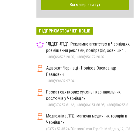
Всі матеріали тут
ПІДПРИЄМСТВА ЧЕРНІВЦІВ
"ЛІДЕР-ЛТД", Рекламне агентство в Чернівцях,
розміщення реклами, поліграфія, зовнішня
реклама
+380(66)575-20-02, +380(95)177-20-02
Адвокат Чернівці - Новіков Олександр
Павлович
+380(99)607-97-04
Прокат святкових суконь і карнавальних
костюмів у Чернівцях
+380(37)257-61-66, +380(66)151-88-95, +380(50)255-81-16
Медтехніка ЛТД, магазин медичних товарів в
Чернівцях
(0372) 52 35 24 "Оптика" вул.Героїв Майдану,12, (0372) 52 01 48 "Оптика" вул. Головна,29, (0372) 52 54 50 "Медтехніка" вул.Головна,16, (050) 399 21 11 торговий зал по вул.Героїв Майдану, (0372) 55-56-16