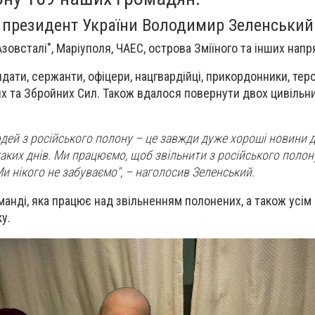
президент України Володимир Зеленський
зовсталі", Маріуполя, ЧАЕС, острова Зміїного та інших напр
ати, сержанти, офіцери, нацгвардійці, прикордонники, теро
х та Збройних Сил. Також вдалося повернути двох цивільних
ей з російського полону – це завжди дуже хороші новини 
з таких днів. Ми працюємо, щоб звільнити з російського поло
и нікого не забуваємо", – наголосив Зеленський.
анді, яка працює над звільненням полонених, а також усім
у.