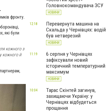
Головнокомандувача ЗСУ
.
НОВИНИ
ямків фронту.
Перевернута машина на
12:18
боронівці,
Скальда у Чернівцях: водій
, які були
був нетверезий
НОВИНИ
для кожного з
6 серпня у Чернівцях
11:19
ну кожного й
зафіксували новий
історичний температурний
 партнерам,
максимум
НОВИНИ
Тарас Скінтей загинув,
10:04
захищаючи Україну: у
Чернівцях відбудеться
прощання