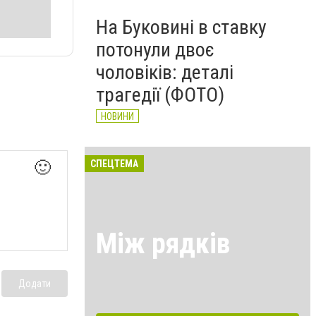
На Буковині в ставку
потонули двоє
чоловіків: деталі
трагедії (ФОТО)
НОВИНИ
🙂
СПЕЦТЕМА
Між рядків
Додати