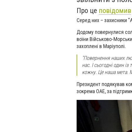
Про це
повідомив
Серед них – захисники "А
Додому повернулися солд
воїни Військово-Морськи
захоплені в Маріуполі.
"Повернення наших люд
нас. І сьогодні один і
кожну. Це наша мета. М
Президент подякував ком
зокрема ОАЕ, за підтримк