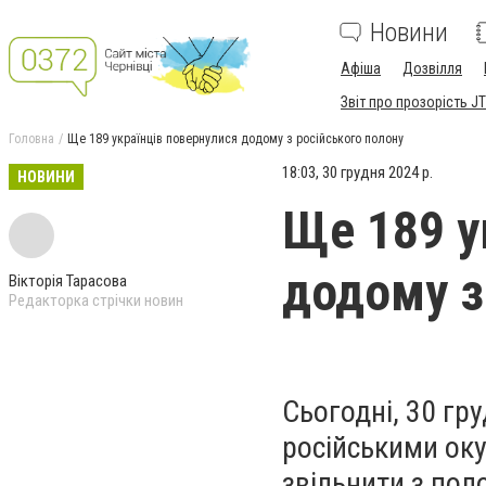
Новини
Афіша
Дозвілля
Звіт про прозорість JT
Головна
Ще 189 українців повернулися додому з російського полону
18:03, 30 грудня 2024 р.
НОВИНИ
Ще 189 у
додому з
Вікторія Тарасова
Редакторка стрічки новин
Сьогодні, 30 гр
російськими ок
звільнити з пол