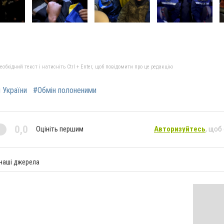
бхідний текст і натисніть Ctrl + Enter, щоб повідомити про це редакцію
и України
#Обмін полоненими
0,0
Оцініть першим
Авторизуйтесь
, щоб
 наші джерела