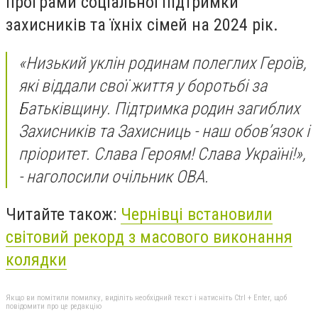
програми соціальної підтримки
захисників та їхніх сімей на 2024 рік.
«Низький уклін родинам полеглих Героїв,
які віддали свої життя у боротьбі за
Батьківщину. Підтримка родин загиблих
Захисників та Захисниць - наш обов’язок і
пріоритет. Слава Героям! Слава Україні!»,
- наголосили очільник ОВА.
Читайте також:
Чернівці встановили
світовий рекорд з масового виконання
колядки
Якщо ви помітили помилку, виділіть необхідний текст і натисніть Ctrl + Enter, щоб
повідомити про це редакцію