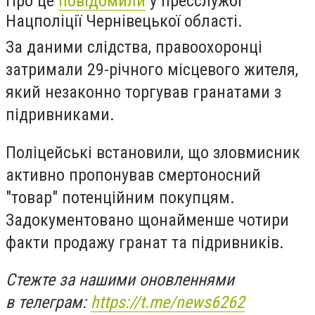
Про це
повідомили
у пресслужбі
Нацполіції Чернівецької області.
За даними слідства, правоохоронці
затримали 29-річного місцевого жителя,
який незаконно торгував гранатами з
підривниками.
Поліцейські встановили, що зловмисник
активно пропонував смертоносний
"товар" потенційним покупцям.
Задокументовано щонайменше чотири
факти продажу гранат та підривників.
Стежте за нашими оновленнями
в телеграм:
https://t.me/news6262