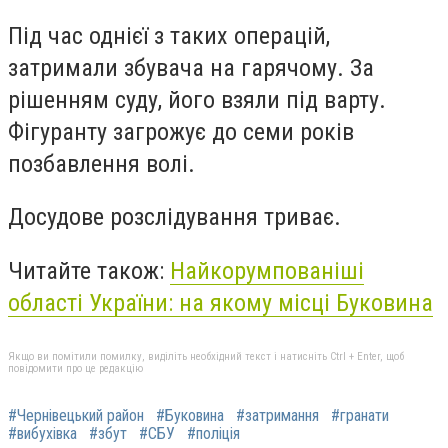
Під час однієї з таких операцій,
затримали збувача на гарячому. За
рішенням суду, його взяли під варту.
Фігуранту загрожує до семи років
позбавлення волі.
Досудове розслідування триває.
Читайте також:
Найкорумпованіші
області України: на якому місці Буковина
Якщо ви помітили помилку, виділіть необхідний текст і натисніть Ctrl + Enter, щоб
повідомити про це редакцію
#Чернівецький район
#Буковина
#затримання
#гранати
#вибухівка
#збут
#СБУ
#поліція