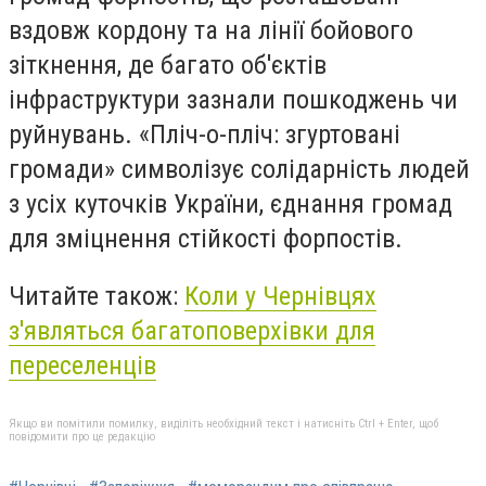
вздовж кордону та на лінії бойового
зіткнення, де багато об'єктів
інфраструктури зазнали пошкоджень чи
руйнувань. «Пліч-о-пліч: згуртовані
громади» символізує солідарність людей
з усіх куточків України, єднання громад
для зміцнення стійкості форпостів.
Читайте також:
Коли у Чернівцях
з'являться багатоповерхівки для
переселенців
Якщо ви помітили помилку, виділіть необхідний текст і натисніть Ctrl + Enter, щоб
повідомити про це редакцію