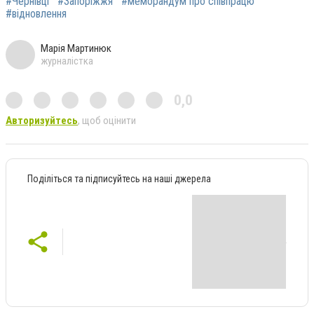
#Чернівці
#Запоріжжя
#меморандум про співпрацю
#відновлення
Марія Мартинюк
журналістка
0,0
Авторизуйтесь
, щоб оцінити
Поділіться та підписуйтесь на наші джерела