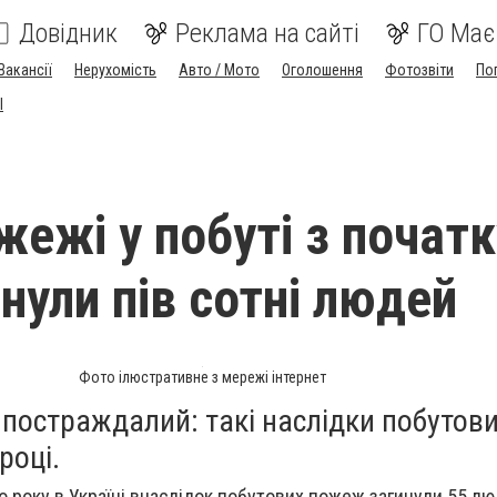
Довідник
Реклама на сайті
ГО Має
Вакансії
Нерухомість
Авто / Мото
Оголошення
Фотозвіти
По
I
жежі у побуті з початк
нули пів сотні людей
Фото ілюстративне з мережі інтернет
1 постраждалий: такі наслідки побуто
році.
о року в Україні внаслідок побутових пожеж загинули 55 лю