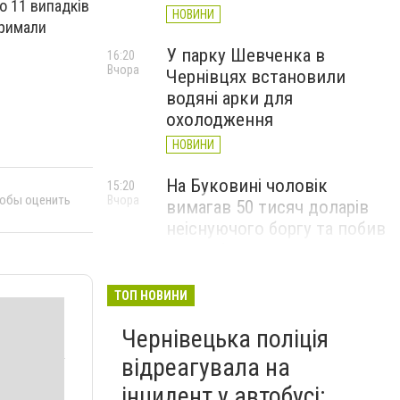
о 11 випадків
НОВИНИ
тримали
У парку Шевченка в
16:20
Вчора
Чернівцях встановили
водяні арки для
охолодження
НОВИНИ
На Буковині чоловік
15:20
тобы оценить
Вчора
вимагав 50 тисяч доларів
неіснуючого боргу та побив
потерпілого
НОВИНИ
ТОП НОВИНИ
Пожежа від блискавки,
14:29
Вчора
Чернівецька поліція
повалене дерево і
порятунок собаки: як
відреагувала на
минула доба для
інцидент у автобусі: