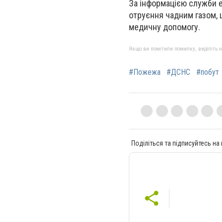
За інформацією служби е
отруєння чадним газом, 
медичну допомогу.
Якщо ви помітили помилку, виділіть нео
#Пожежа
#ДСНС
#побут
Поділіться та підписуйтесь на