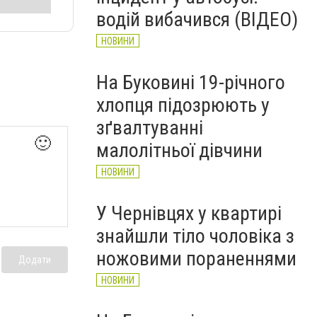
рятувальників Буковини
водій вибачився (ВІДЕО)
НОВИНИ
НОВИНИ
На Буковині 19-річного
хлопця підозрюють у
зґвалтуванні
🙂
малолітньої дівчини
НОВИНИ
У Чернівцях у квартирі
знайшли тіло чоловіка з
ножовими пораненнями
Додати
НОВИНИ