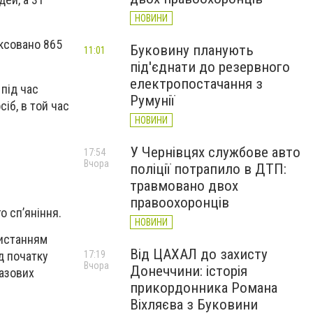
НОВИНИ
іксовано 865
Буковину планують
11:01
під'єднати до резервного
електропостачання з
під час
Румунії
іб, в той час
НОВИНИ
У Чернівцях службове авто
17:54
Вчора
поліції потрапило в ДТП:
травмовано двох
правоохоронців
о сп’яніння.
НОВИНИ
ристанням
Від ЦАХАЛ до захисту
ід початку
17:19
Вчора
Донеччини: історія
газових
прикордонника Романа
Віхляєва з Буковини