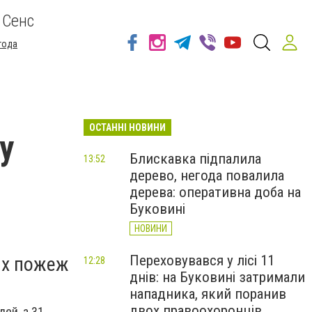
 Сенс
года
ОСТАННІ НОВИНИ
у
Блискавка підпалила
13:52
дерево, негода повалила
дерева: оперативна доба на
Буковині
НОВИНИ
Переховувався у лісі 11
вих пожеж
12:28
днів: на Буковині затримали
нападника, який поранив
двох правоохоронців
дей, а 31