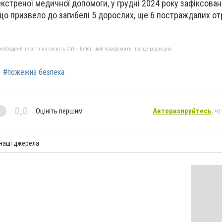
кстреної медичної допомоги, у грудні 2024 року зафіксован
що призвело до загибелі 5 дорослих, ще 6 постраждалих о
бхідний текст і натисніть Ctrl + Enter, щоб повідомити про це редакцію
#пожежна безпека
0,0
Оцініть першим
Авторизируйтесь
, ч
 наші джерела