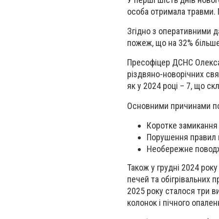
особа отримала травми.
Згідно з оперативними да
пожеж, що на 32% більше,
Пресофіцер ДСНС Олексан
різдвяно-новорічних свят
як у 2024 році – 7, що с
Основними причинами п
Коротке замикання
Порушення правил 
Необережне поводже
Також у грудні 2024 ро
печей та обігрівальних п
2025 року сталося три в
колонок і пічного опален