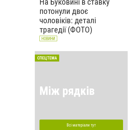
На Буковині в ставку
потонули двоє
чоловіків: деталі
трагедії (ФОТО)
НОВИНИ
СПЕЦТЕМА
Між рядків
Всі матеріали тут