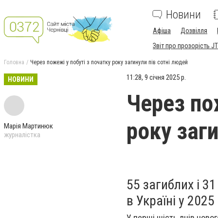
Новини
Афіша
Дозвілля
Звіт про прозорість JT
Головна
Через пожежі у побуті з початку року загинули пів сотні людей
11:28, 9 січня 2025 р.
НОВИНИ
Через по
року заги
Марія Мартинюк
журналістка
55 загиблих і 3
в Україні у 2025 
У перші шість днів новог