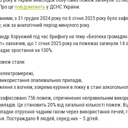
 Про це
повідомляють
у ДСНС України.
ними, з 31 грудня 2024 року по 6 січня 2025 року було заф
 ніж за аналогічний період минулого року.
др Хорунжий під час брифінгу на тему «Безпека громадян 
» зазначив, що 1 січня 2025 року на пожежах загинули 14 ос
кладає зростання на 100%.
ожеж стали:
 електромережі,
використання опалювальних приладів,
ння з вогнем, зокрема куріння в ліжку в стані алкогольног
ку зафіксовано 756 пожеж, спричинених неправильним вико
риладів. Це становить 20% від загальної кількості пожеж. В
ипадки отруєння чадним газом через використання печей, 
ня. Постраждало 8 людей, серед них – 5 дітей.