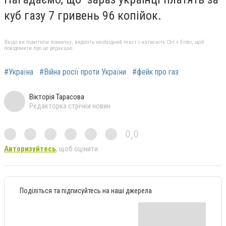
куб газу 7 гривень 96 копійок.
Якщо ви помітили помилку, виділіть необхідний текст і натисніть Ctrl + Enter, щоб
повідомити про це редакцію
#Україна
#Війна росії проти України
#фейк про газ
Вікторія Тарасова
Редакторка стрічки новин
0,0
Авторизуйтесь
, щоб оцінити
Поділіться та підписуйтесь на наші джерела