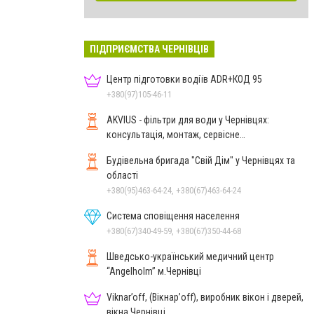
ПІДПРИЄМСТВА ЧЕРНІВЦІВ
Центр підготовки водіїв ADR+КОД 95
+380(97)105-46-11
AKVIUS - фільтри для води у Чернівцях:
консультація, монтаж, сервісне
обслуговування
Будівельна бригада "Свій Дім" у Чернівцях та
області
+380(95)463-64-24, +380(67)463-64-24
Система сповіщення населення
+380(67)340-49-59, +380(67)350-44-68
Шведсько-український медичний центр
“Angelholm” м.Чернівці
Viknar’off, (Вікнар’off), виробник вікон і дверей,
вікна Чернівці