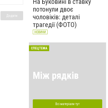
На Буковині в ставку
потонули двоє
чоловіків: деталі
Додати
трагедії (ФОТО)
НОВИНИ
СПЕЦТЕМА
Між рядків
Всі матеріали тут