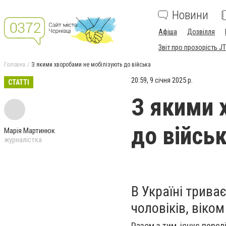
Новини
Афіша
Дозвілля
Звіт про прозорість JT
Головна
З якими хворобами не мобілізують до війська
20:59, 9 січня 2025 р.
СТАТТІ
З якими 
до війсь
Марія Мартинюк
журналістка
В Україні триває
чоловіків, віком
Разом з тим, існує перел