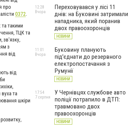
Переховувався у лісі 11
я про
12:28
Вчора
днів: на Буковині затримали
налісти
0372
.
нападника, який поранив
х та такими
двох правоохоронців
чення, ТЦК та
НОВИНИ
, зв'язку,
ням з
Буковину планують
11:01
ння від
Вчора
під'єднати до резервного
електропостачання з
Румунії
яють від
оби
НОВИНИ
ихіки,
У Чернівцях службове авто
17:54
 вуха та
7 серпня
поліції потрапило в ДТП:
орювання шкіри
травмовано двох
правоохоронців
 розвитку,
НОВИНИ