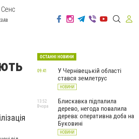
 Сенс
года
ОСТАННІ НОВИНИ
ують
У Чернівецькій області
09:41
стався землетрус
НОВИНИ
Блискавка підпалила
13:52
Вчора
дерево, негода повалила
дерева: оперативна доба на
ілізація
Буковині
НОВИНИ
нені від