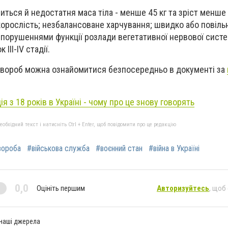
иться й недостатня маса тіла - менше 45 кг та зріст менше
орослість; незбалансоване харчування; швидко або повіль
 порушеннями функції розлади вегетативної нервової сист
III-IV стадії.
хвороб можна ознайомитися безпосередньо в документі за
ія з 18 років в Україні - чому про це знову говорять
бхідний текст і натисніть Ctrl + Enter, щоб повідомити про це редакцію
вороба
#військова служба
#воєнний стан
#війна в Україні
0,0
Оцініть першим
Авторизуйтесь
, щоб
 наші джерела