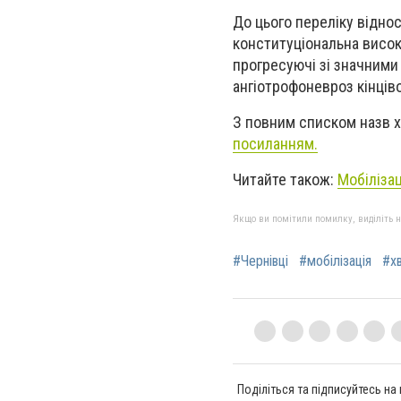
До цього переліку віднос
конституціональна висок
прогресуючі зі значними
ангіотрофоневроз кінцівок 
З повним списком назв 
посиланням.
Читайте також:
Мобілізац
Якщо ви помітили помилку, виділіть нео
#Чернівці
#мобілізація
#х
Поділіться та підписуйтесь на