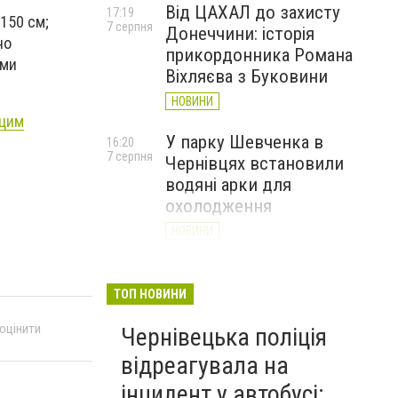
Від ЦАХАЛ до захисту
17:19
 150 см;
7 серпня
Донеччини: історія
но
прикордонника Романа
еми
Віхляєва з Буковини
НОВИНИ
цим
У парку Шевченка в
16:20
7 серпня
Чернівцях встановили
водяні арки для
охолодження
НОВИНИ
На Буковині чоловік
15:20
7 серпня
вимагав 50 тисяч доларів
ТОП НОВИНИ
неіснуючого боргу та побив
 оцінити
Чернівецька поліція
потерпілого
відреагувала на
НОВИНИ
інцидент у автобусі: