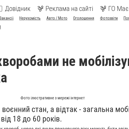
Довідник
Реклама на сайті
ГО Має
Вакансії
Нерухомість
Авто / Мото
Оголошення
Фотозвіти
По
I
хворобами не мобіліз
ка
Фото ілюстративне з мережі інтернет
 воєнний стан, а відтак - загальна моб
 від 18 до 60 років.
ік хвороб, через які люди призовного віку можуть бути звіль