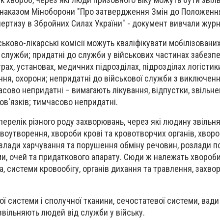
и наказом Міноборони "
Про затвердження Змін до Положенн
пертизу в Збройних Силах України" - документ вивчали жур
ьково-лікарські комісії можуть кваліфікувати мобілізовани
 служби; придатні до служби у військових частинах забезпе
рах, установах, медичних підрозділах, підрозділах логістики
ня, охорони; непридатні до військової служби з виключен
асово непридатні – вимагають лікування, відпустки, звільне
в'язків; тимчасово непридатні.
 перелік різного роду захворювань, через які людину звільн
 новоутворення, хвороби крові та кровотворчих органів, хвор
злади харчування та порушення обміну речовин, розлади пс
и, очей та придаткового апарату. Сюди ж належать хвороби
а, системи кровообігу, органів дихання та травлення, захв
.
ї системи і сполучної тканини, сечостатевої системи, вади
звільняють людей від служби у війську.