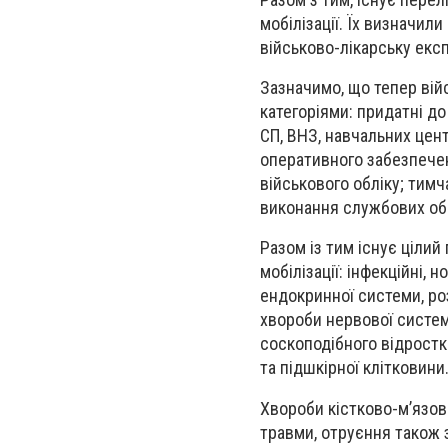
мобілізації. Їх визначил
військово-лікарську екс
Зазначимо, що тепер війс
категоріями:
придатні до
СП, ВНЗ, навчальних цент
оперативного забезпечен
військового обліку; тимч
виконання службових обо
Разом із тим існує цілий
мобілізації: інфекційні,
ендокринної системи, ро
хвороби нервової систем
соскоподібного відростк
та підшкірної клітковини
Хвороби кістково-м’язово
травми, отруєння також 