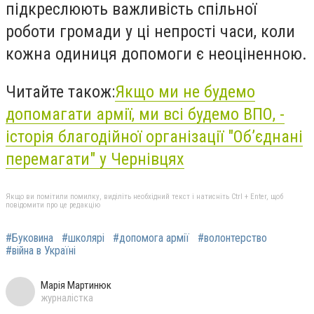
підкреслюють важливість спільної
роботи громади у ці непрості часи, коли
кожна одиниця допомоги є неоціненною.
Читайте також:
Якщо ми не будемо
допомагати армії, ми всі будемо ВПО, -
історія благодійної організації "Об’єднані
перемагати" у Чернівцях
Якщо ви помітили помилку, виділіть необхідний текст і натисніть Ctrl + Enter, щоб
повідомити про це редакцію
#Буковина
#школярі
#допомога армії
#волонтерство
#війна в Україні
Марія Мартинюк
журналістка