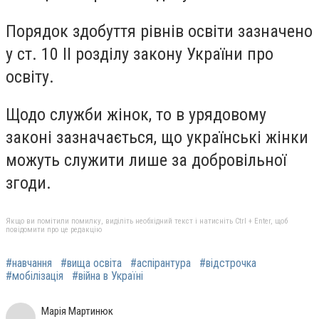
Порядок здобуття рівнів освіти зазначено
у ст. 10 II розділу закону України про
освіту.
Щодо служби жінок, то в урядовому
законі зазначається, що українські жінки
можуть служити лише за добровільної
згоди.
Якщо ви помітили помилку, виділіть необхідний текст і натисніть Ctrl + Enter, щоб
повідомити про це редакцію
#навчання
#вища освіта
#аспірантура
#відстрочка
#мобілізація
#війна в Україні
Марія Мартинюк