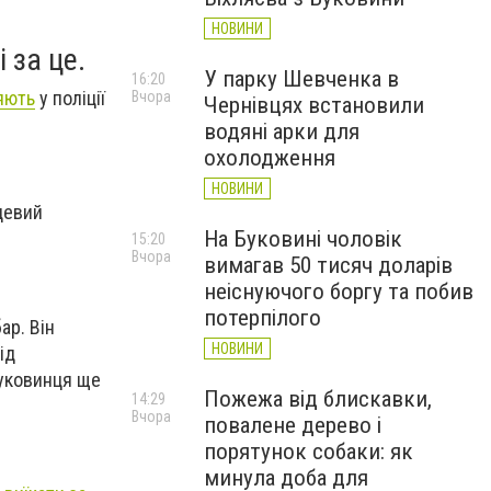
НОВИНИ
 за це.
У парку Шевченка в
16:20
яють
у поліції
Вчора
Чернівцях встановили
водяні арки для
охолодження
НОВИНИ
сцевий
На Буковині чоловік
15:20
Вчора
вимагав 50 тисяч доларів
неіснуючого боргу та побив
потерпілого
ар. Він
НОВИНИ
ід
буковинця ще
Пожежа від блискавки,
14:29
Вчора
повалене дерево і
порятунок собаки: як
минула доба для