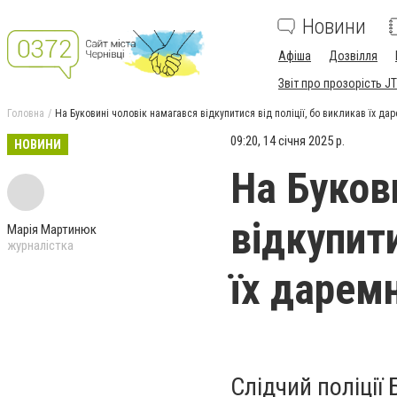
Новини
Афіша
Дозвілля
Звіт про прозорість JT
Головна
На Буковині чоловік намагався відкупитися від поліції, бо викликав їх да
09:20, 14 січня 2025 р.
НОВИНИ
На Буков
відкупити
Марія Мартинюк
журналістка
їх дарем
Слідчий поліції