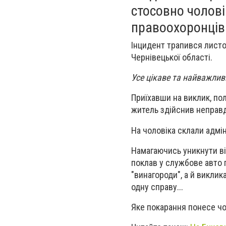
стосовно чолові
правоохоронців 
Інцидент трапився
листо
Чернівецької області.
Усе цікаве та найважли
Приїхавши на виклик, пол
житель
здійснив неправд
На чоловіка склали адмі
Намагаючись уникнути ві
поклав у службове авто 
"винагороди", а й виклик
одну справу...
Яке покарання понесе чол