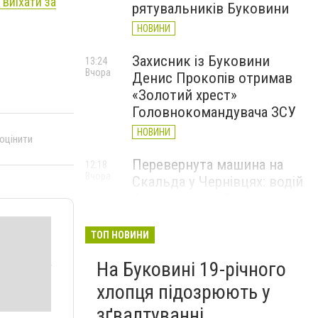
 виїхати за
рятувальників Буковини
НОВИНИ
Захисник із Буковини
13:24
Вчора
Денис Прокопів отримав
«Золотий хрест»
Головнокомандувача ЗСУ
НОВИНИ
 оцінити
Перевернута машина на
12:18
Вчора
Скальда у Чернівцях: водій
був нетверезий
НОВИНИ
ТОП НОВИНИ
6 серпня у Чернівцях
11:19
Вчора
На Буковині 19-річного
зафіксували новий
історичний температурний
хлопця підозрюють у
максимум
зґвалтуванні