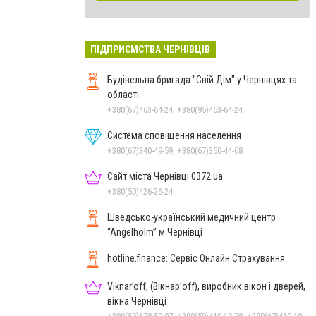
ПІДПРИЄМСТВА ЧЕРНІВЦІВ
Будівельна бригада "Свій Дім" у Чернівцях та
області
+380(67)463-64-24, +380(95)463-64-24
Система сповіщення населення
+380(67)340-49-59, +380(67)350-44-68
Сайт міста Чернівці 0372.ua
+380(50)426-26-24
Шведсько-український медичний центр
“Angelholm” м.Чернівці
hotline.finance: Сервіс Онлайн Страхування
Viknar’off, (Вікнар’off), виробник вікон і дверей,
вікна Чернівці