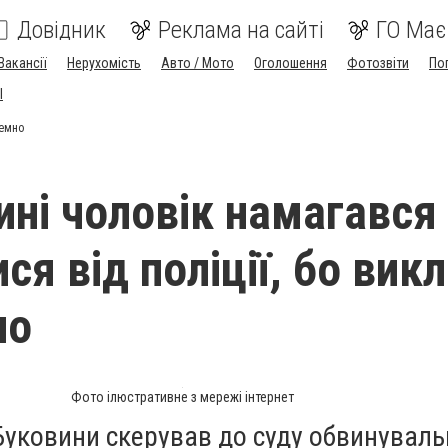
Довідник
Реклама на сайті
ГО Має
Вакансії
Нерухомість
Авто / Мото
Оголошення
Фотозвіти
По
I
ремно
ині чоловік намагався
ся від поліції, бо вик
но
Фото ілюстративне з мережі інтернет
 Буковини скерував до суду обвинуваль