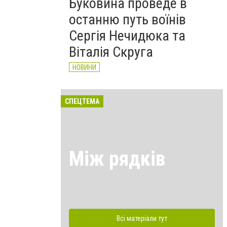
Буковина проведе в
останню путь воїнів
Сергія Нечидюка та
Віталія Скруга
НОВИНИ
СПЕЦТЕМА
Між рядків
Всі матеріали тут