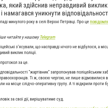
ка, який здійснив неправдивий виклик
і намагався уникнути відповідальності
паді минулого року в селі Верхні Петрівці. Про це
повідомл
віше читайте у нашому
Telegram
іцейські з'ясували, що насправді нічого не відбулося, а мі
ивий виклик поліції.
нпротокол за це.
дповідальності "жартівник" запропонував поліцейським хаб
правоохоронців. Ті ж, своєю чергою, не лише відмовилися в
али на місце слідчо-оперативну групу. А ті відкрили проти 
овік за свої дії, вирішуватиме суд.