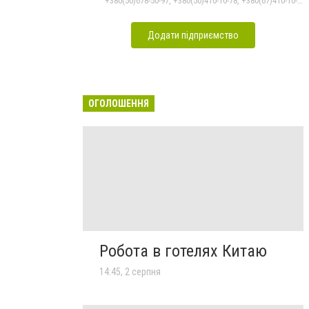
+380(50)678-50-97, +380(50)410-10-78, +380(67)410-10-74, +380(96)243-56-96
Додати підприємство
ОГОЛОШЕННЯ
Робота в готелях Китаю
14:45, 2 серпня