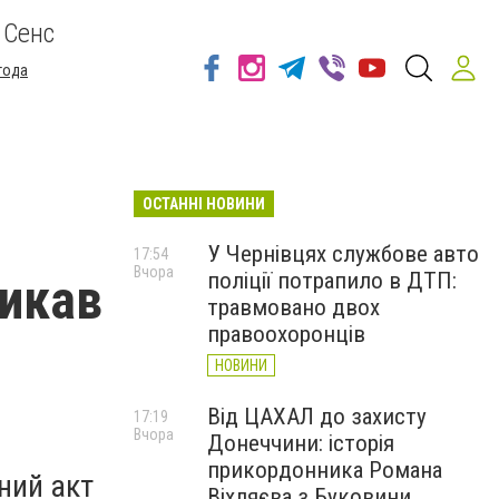
 Сенс
года
ОСТАННІ НОВИНИ
У Чернівцях службове авто
17:54
Вчора
поліції потрапило в ДТП:
ликав
травмовано двох
правоохоронців
НОВИНИ
Від ЦАХАЛ до захисту
17:19
Вчора
Донеччини: історія
прикордонника Романа
ний акт
Віхляєва з Буковини