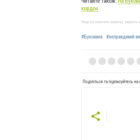
Читайте також:
На Букови
кордон
Якщо ви помітили помилку, виділіть нео
#Буковина
#неправдивий ви
Поділіться та підписуйтесь на