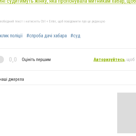
ні судитимуть жінку, яка пропонувала митникам хабар, щоб
бхідний текст і натисніть Ctrl + Enter, щоб повідомити про це редакцію
клик поліції
#спроба дачі хабара
#суд
0,0
Оцініть першим
Авторизуйтесь
, щоб
 наші джерела