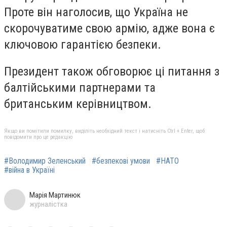
Проте він наголосив, що Україна не
скорочуватиме свою армію, адже вона є
ключовою гарантією безпеки.
Президент також обговорює ці питання з
балтійськими партнерами та
британським керівництвом.
Якщо ви помітили помилку, виділіть необхідний текст і натисніть Ctrl + Enter, щоб
повідомити про це редакцію
#Володимир Зеленський
#безпекові умови
#НАТО
#війна в Україні
Марія Мартинюк
журналістка