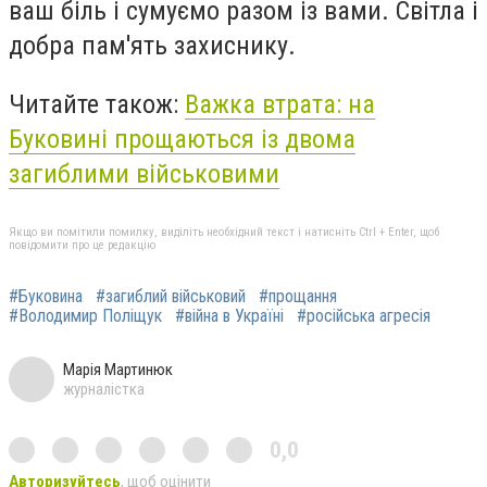
ваш біль і сумуємо разом із вами. Світла і
добра пам'ять захиснику.
Читайте також:
Важка втрата: на
Буковині прощаються із двома
загиблими військовими
Якщо ви помітили помилку, виділіть необхідний текст і натисніть Ctrl + Enter, щоб
повідомити про це редакцію
#Буковина
#загиблий військовий
#прощання
#Володимир Поліщук
#війна в Україні
#російська агресія
Марія Мартинюк
журналістка
0,0
Авторизуйтесь
, щоб оцінити