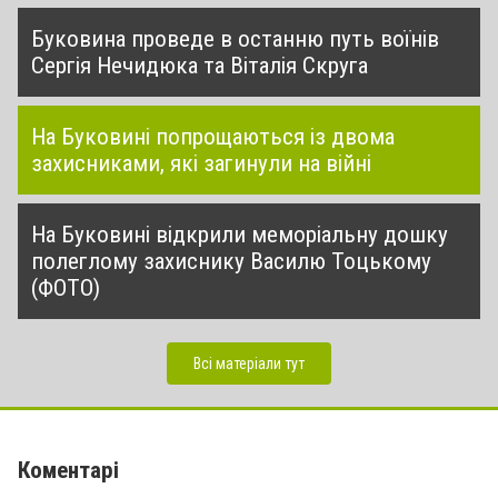
Буковина проведе в останню путь воїнів
Сергія Нечидюка та Віталія Скруга
На Буковині попрощаються із двома
захисниками, які загинули на війні
На Буковині відкрили меморіальну дошку
полеглому захиснику Василю Тоцькому
(ФОТО)
Всі матеріали тут
Коментарі