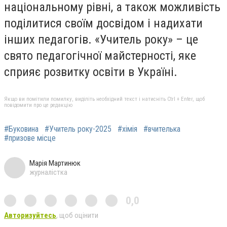
національному рівні, а також можливість
поділитися своїм досвідом і надихати
інших педагогів. «Учитель року» – це
свято педагогічної майстерності, яке
сприяє розвитку освіти в Україні.
Якщо ви помітили помилку, виділіть необхідний текст і натисніть Ctrl + Enter, щоб
повідомити про це редакцію
#Буковина
#Учитель року-2025
#хімія
#вчителька
#призове місце
Марія Мартинюк
журналістка
0,0
Авторизуйтесь
, щоб оцінити