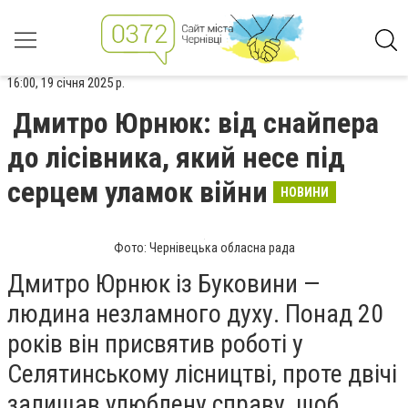
16:00, 19 січня 2025 р.
Дмитро Юрнюк: від снайпера
до лісівника, який несе під
серцем уламок війни
НОВИНИ
Фото: Чернівецька обласна рада
Дмитро Юрнюк із Буковини —
людина незламного духу. Понад 20
років він присвятив роботі у
Селятинському лісництві, проте двічі
залишав улюблену справу, щоб