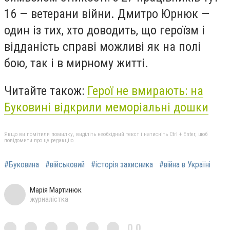
16 — ветерани війни. Дмитро Юрнюк —
один із тих, хто доводить, що героїзм і
відданість справі можливі як на полі
бою, так і в мирному житті.
Читайте також:
Герої не вмирають: на
Буковині відкрили меморіальні дошки
Якщо ви помітили помилку, виділіть необхідний текст і натисніть Ctrl + Enter, щоб
повідомити про це редакцію
#Буковина
#військовий
#історія захисника
#війна в Україні
Марія Мартинюк
журналістка
0,0