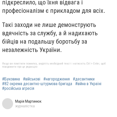
підкреслило, що їхня відвага і
професіоналізм є прикладом для всіх.
Такі заходи не лише демонструють
вдячність за службу, а й надихають
бійців на подальшу боротьбу за
незалежність України.
Якщо ви помітили помилку, виділіть необхідний текст і натисніть Ctrl + Enter, щоб
повідомити про це редакцію
#Буковина
#військові
#нагородження
#десантники
#82 окрема десантно-штурмова бригада
#війна в Україні
#російська агресія
Марія Мартинюк
журналістка