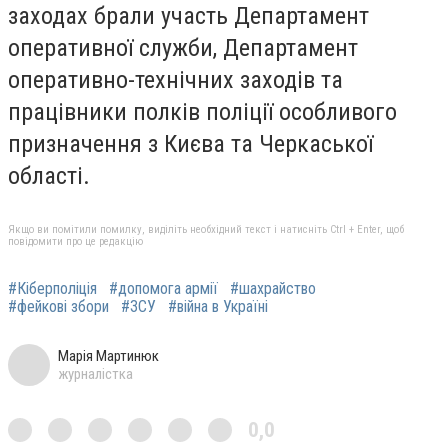
заходах брали участь Департамент
оперативної служби, Департамент
оперативно-технічних заходів та
працівники полків поліції особливого
призначення з Києва та Черкаської
області.
Якщо ви помітили помилку, виділіть необхідний текст і натисніть Ctrl + Enter, щоб
повідомити про це редакцію
#Кіберполіція
#допомога армії
#шахрайство
#фейкові збори
#ЗСУ
#війна в Україні
Марія Мартинюк
журналістка
0,0