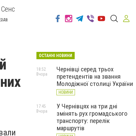
 Сенс
года
ОСТАННІ НОВИНИ
й
Чернівці серед трьох
18:52
Вчора
претендентів на звання
 них
Молодіжної столиці України
НОВИНИ
У Чернівцях на три дні
17:45
Вчора
змінять рух громадського
транспорту: перелік
маршрутів
ували