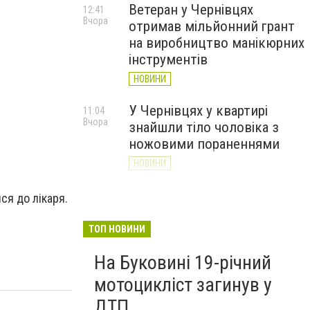
Ветеран у Чернівцях
12:41
Вчора
отримав мільйонний грант
на виробництво манікюрних
інструментів
НОВИНИ
У Чернівцях у квартирі
11:04
Вчора
знайшли тіло чоловіка з
ножовими пораненнями
НОВИНИ
Дністер стрімко міліє: у
10:31
ся до лікаря.
Вчора
Хотині попереджають про
критичну ситуацію з водою
ТОП НОВИНИ
(ФОТО)
На Буковині 19-річний
НОВИНИ
мотоцикліст загинув у
ДТП