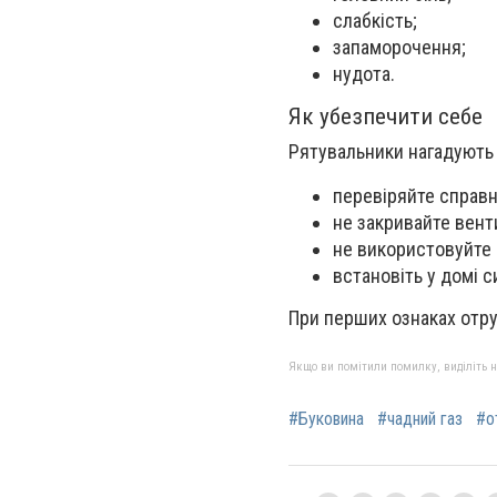
слабкість;
запаморочення;
нудота.
Як убезпечити себе
Рятувальники нагадують
перевіряйте справн
не закривайте вент
не використовуйте 
встановіть у домі с
При перших ознаках отру
Якщо ви помітили помилку, виділіть нео
#Буковина
#чадний газ
#о