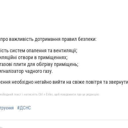
 про важливість дотримання правил безпеки:
ість систем опалення та вентиляції;
иляційні отвори в приміщеннях;
газові плити для обігріву приміщень;
игналізатор чадного газу.
єння необхідно негайно вийти на свіже повітря та звернути
бхідний текст і натисніть Ctrl + Enter, щоб повідомити про це редакцію
труєння
#ДСНС