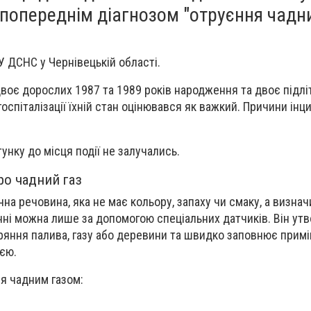
з попереднім діагнозом "отруєння чад
У ДСНС у Чернівецькій області.
оє дорослих 1987 та 1989 років народження та двоє підліт
спіталізації їхній стан оцінювався як важкий. Причини інц
унку до місця події не залучались.
ро чадний газ
на речовина, яка не має кольору, запаху чи смаку, а визнач
ні можна лише за допомогою спеціальних датчиків. Він ут
ряння палива, газу або деревини та швидко заповнює прим
єю.
я чадним газом: