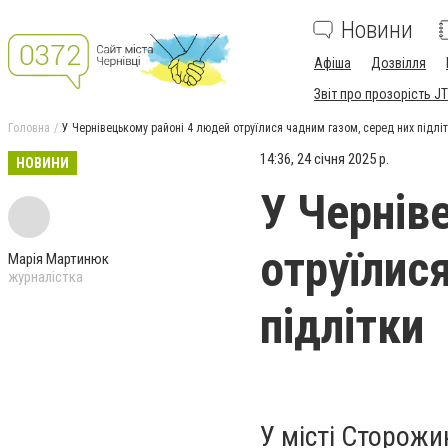
Новини
Афіша
Дозвілля
Звіт про прозорість JT
Головна
У Чернівецькому районі 4 людей отруїлися чадним газом, серед них підлі
14:36, 24 січня 2025 р.
НОВИНИ
У Чернів
отруїлис
Марія Мартинюк
журналістка
підлітки
У місті Сторожи