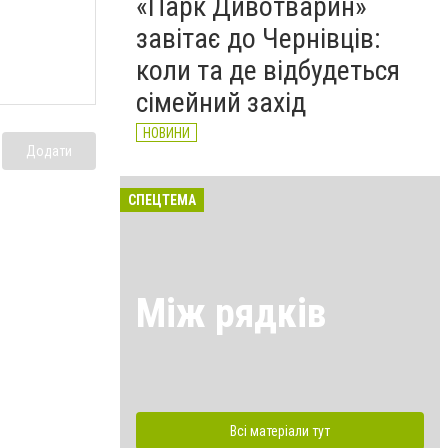
«Парк Дивотварин»
завітає до Чернівців:
коли та де відбудеться
сімейний захід
НОВИНИ
Додати
СПЕЦТЕМА
Між рядків
Всі матеріали тут