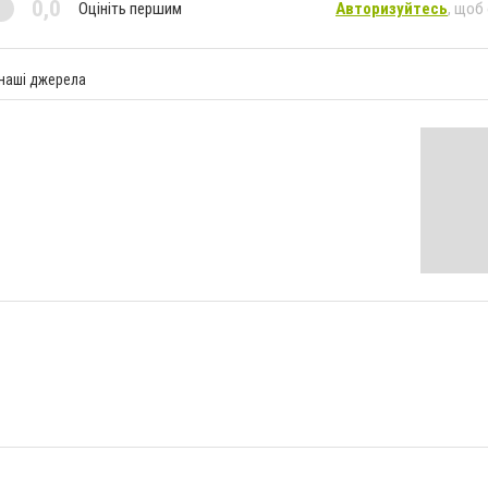
0,0
Оцініть першим
Авторизуйтесь
, щоб
 наші джерела