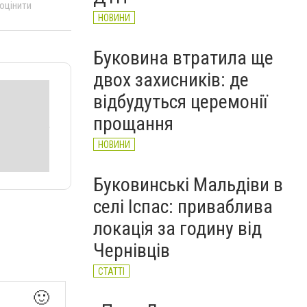
 оцінити
НОВИНИ
Буковина втратила ще
двох захисників: де
відбудуться церемонії
прощання
НОВИНИ
Буковинські Мальдіви в
селі Іспас: приваблива
локація за годину від
Чернівців
СТАТТІ
🙂