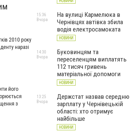
НОВИНИ
ним
На вулиці Кармелюка в
15:36
Вчора
Чернівцях автівка збила
водія електросамоката
НОВИНИ
ків 2010 року
иденту наразі
Буковинцям та
14:30
Вчора
переселенцям виплатять
112 тисяч гривень
матеріальної допомоги
НОВИНИ
ити його
ворюється
Держстат назвав середню
13:25
Вчора
іщення з
зарплату у Чернівецькій
області: хто отримує
найбільше
НОВИНИ