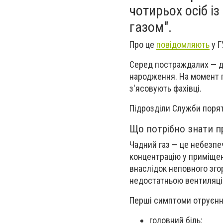
чотирьох осіб і
газом".
Про це
повідомляють
у Г
Серед постраждалих — дв
народження. На момент го
з'ясовують фахівці.
Підрозділи Служби порят
Що потрібно знати п
Чадний газ — це небезпеч
концентрацію у приміщен
внаслідок неповного зго
недостатньою вентиляці
Перші симптоми отруєнн
головний біль;