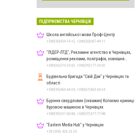
ПІДПРИЄМСТВА ЧЕРНІВЦІВ
Школа англійської мови Профі-Центр
+380(50)434-16-12, +380(50)067-49-11
"ЛІДЕР-ЛТД", Рекламне агентство в Чернівцях,
розміщення реклами, поліграфія, зовнішня
реклама
+380(66)575-20-02, +380(95)177-20-02
Будівельна бригада "Свій Дім" у Чернівцях та
області
+380(95)463-64-24, +380(67)463-64-24
Буріння свердловин (скважин) Копаємо криниці
буровою машиною в Чернівцях
+380(95)337-00-84, +380(97)477-77-88
"Eastern Media Hub" у Чернівцях
+38 (050) 426 26 24