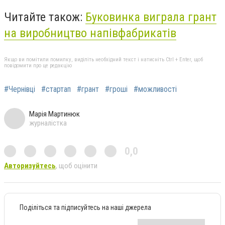
Читайте також:
Буковинка виграла грант
на виробництво напівфабрикатів
Якщо ви помітили помилку, виділіть необхідний текст і натисніть Ctrl + Enter, щоб
повідомити про це редакцію
#Чернівці
#стартап
#грант
#гроші
#можливості
Марія Мартинюк
журналістка
0,0
Авторизуйтесь
, щоб оцінити
Поділіться та підписуйтесь на наші джерела