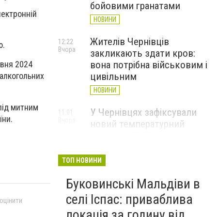
бойовими гранатами
лектронній
НОВИНИ
Жителів Чернівців
12:22
ю.
Вчора
закликають здати кров:
вона потрібна військовим і
рвня 2024
цивільним
 алкогольних
НОВИНИ
під митним
У Чернівцях зафіксували
11:01
їни.
Вчора
новий температурний
рекорд з 2017 року
НОВИНИ
ТОП НОВИНИ
Через спеку у Чернівецькій
10:06
Вчора
Буковинські Мальдіви в
області обмежили рух
великовагового транспорту
селі Іспас: приваблива
 оцінити
НОВИНИ
локація за годину від