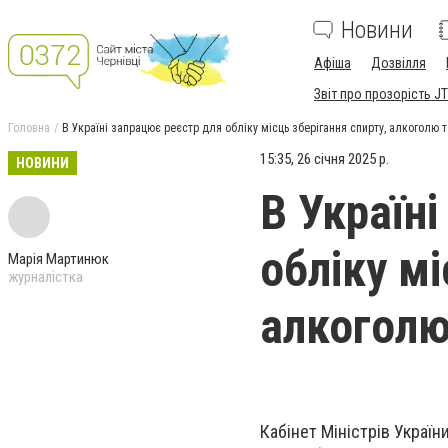
Новини
Афіша
Дозвілля
Звіт про прозорість JT
Головна
В Україні запрацює реєстр для обліку місць зберігання спирту, алкоголю 
15:35, 26 січня 2025 р.
НОВИНИ
В Україн
обліку мі
Марія Мартинюк
журналістка
алкоголю
Кабінет Міністрів Украї