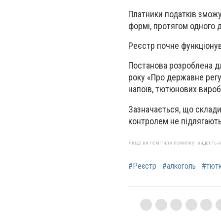
Платники податків зможу
формі, протягом одного 
Реєстр почне функціонув
Постанова розроблена д
року «Про державне регу
напоїв, тютюнових вироб
Зазначається, що склади
контролем не підлягають
Якщо ви помітили помилку, виділіть нео
#Реєстр
#алкоголь
#тютю