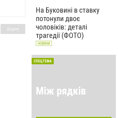
На Буковині в ставку
потонули двоє
чоловіків: деталі
Додати
трагедії (ФОТО)
НОВИНИ
СПЕЦТЕМА
Між рядків