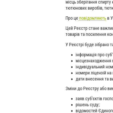
місць зберігання спирту 
тютюнових виробів, тютю
Про це
повідомляють
в У
Цей Реєстр стане важлив
товарів та посилення кон
У Реєстрі буде зібрано та
інформація про суб
місцезнаходження м
індивідуальний ном
номери ліцензій на 
дати внесення та в
Зміни до Реєстру або ви
заяв суб’єктів гос
рішень суду;
відомостей Єдиного 