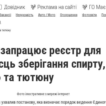
Довідник
Реклама на сайті
ГО Має
Вакансії
Нерухомість
Авто / Мото
Оголошення
Фотозвіти
По
I
та тютюну
і запрацює реєстр для
сць зберігання спирту,
 та тютюну
Фото ілюстративне з мережі інтернет
ни ухвалив постанову, яка визначає порядок ведення Єдино