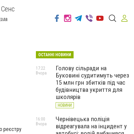
 Сенс
года
ОСТАННІ НОВИНИ
Голову сільради на
17:22
Вчора
Буковині судитимуть через
15 млн грн збитків під час
будівництва укриття для
школярів
НОВИНИ
Чернівецька поліція
16:00
Вчора
відреагувала на інцидент у
го реєстру
автобусі: водій вибачився