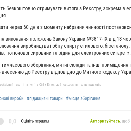
ть безкоштовно отримувати витяги з Реєстру, зокрема в е
дня.
ати через 60 днів з моменту набрання чинності постаново
ля виконання положень Закону України №3817-ІХ від 18 че
лювання виробництва і обігу спирту етилового, біоетанолу,
ів, тютюнової сировини та рідин для електронних сигарет».
 тимчасового зберігання, митні склади та інші приміщення 
 внесенню до Реєстру відповідно до Митного кодексу Укра
бхідний текст і натисніть Ctrl + Enter, щоб повідомити про це редакцію
нові вироби
#підакцизні товари
#місця зберігання
0,0
Оцініть першим
Авторизуйтесь
, щоб