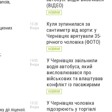
апоїв,
(ВІДЕО)
НОВИНИ
Куля зупинилася за
15:28
кцизних
Вчора
сантиметр від аорти: у
Чернівцях врятували 35-
річного чоловіка (ФОТО)
НОВИНИ
;
У Чернівцях звільнили
14:05
Вчора
водія автобуса, який
висловлювався про
військових та влаштував
конфлікт із пасажирами
НОВИНИ
У Чернівцях чоловіка
13:22
Вчора
підозрюють у торгівлі
 дії ліцензії.