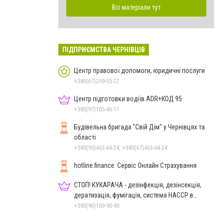
Всі матеріали тут
ПІДПРИЄМСТВА ЧЕРНІВЦІВ
Центр правової допомоги, юридичні послуги
+380(67)259-05-22
Центр підготовки водіїв ADR+КОД 95
+380(97)105-46-11
Будівельна бригада "Свій Дім" у Чернівцях та
області
+380(95)463-64-24, +380(67)463-64-24
hotline.finance: Сервіс Онлайн Страхування
СТОП! КУКАРАЧА - дезінфекція, дезінсекція,
дератизація, фумігація, система HACCP в
Чернівцях
+380(96)109-90-90