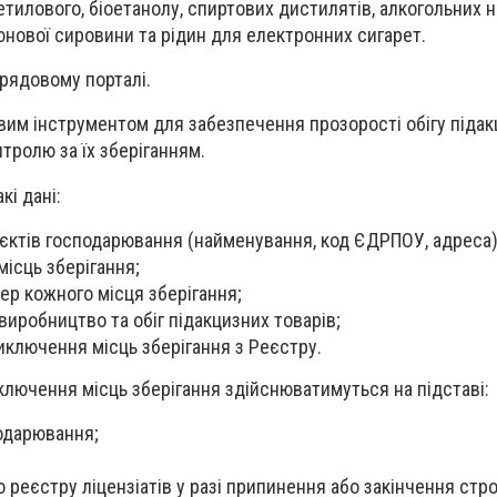
етилового, біоетанолу, спиртових дистилятів, алкогольних н
нової сировини та рідин для електронних сигарет.
рядовому порталі.
им інструментом для забезпечення прозорості обігу піда
тролю за їх зберіганням.
кі дані:
’єктів господарювання (найменування, код ЄДРПОУ, адреса)
ісць зберігання;
ер кожного місця зберігання;
виробництво та обіг підакцизних товарів;
иключення місць зберігання з Реєстру.
ключення місць зберігання здійснюватимуться на підставі:
подарювання;
реєстру ліцензіатів у разі припинення або закінчення строку