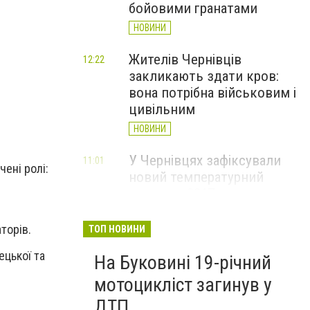
бойовими гранатами
НОВИНИ
Жителів Чернівців
12:22
закликають здати кров:
вона потрібна військовим і
цивільним
НОВИНИ
У Чернівцях зафіксували
11:01
чені ролі:
новий температурний
рекорд з 2017 року
НОВИНИ
торів.
ТОП НОВИНИ
Через спеку у Чернівецькій
10:06
ецької та
На Буковині 19-річний
області обмежили рух
великовагового транспорту
мотоцикліст загинув у
НОВИНИ
ДТП