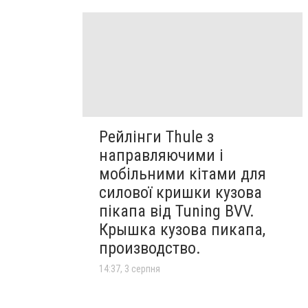
Рейлінги Thule з
направляючими і
мобільними кітами для
силової кришки кузова
пікапа від Tuning BVV.
Крышка кузова пикапа,
производство.
14:37, 3 серпня