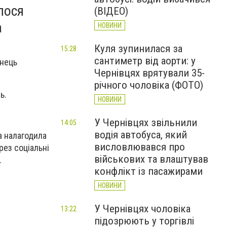
лося
(ВІДЕО)
а
НОВИНИ
Куля зупинилася за
15:28
сантиметр від аорти: у
енець
Чернівцях врятували 35-
річного чоловіка (ФОТО)
ь.
НОВИНИ
У Чернівцях звільнили
14:05
водія автобуса, який
а налагодила
висловлювався про
рез соціальні
військових та влаштував
.
конфлікт із пасажирами
НОВИНИ
У Чернівцях чоловіка
13:22
підозрюють у торгівлі