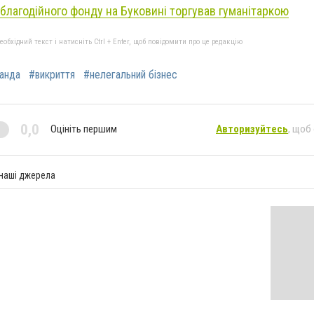
 благодійного фонду на Буковині торгував гуманітаркою
бхідний текст і натисніть Ctrl + Enter, щоб повідомити про це редакцію
анда
#викриття
#нелегальний бізнес
0,0
Оцініть першим
Авторизуйтесь
, щоб
 наші джерела