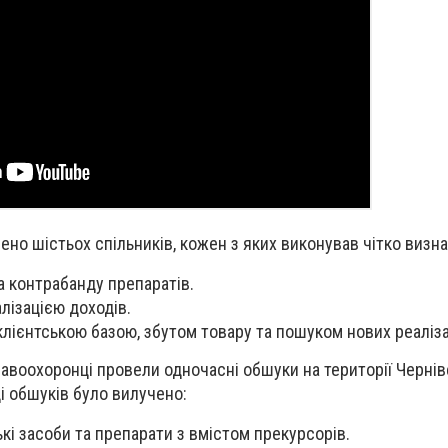
ено шістьох спільників, кожен з яких виконував чітко визна
а контрабанду препаратів.
лізацією доходів.
клієнтською базою, збутом товару та пошуком нових реаліза
равоохоронці провели одночасні обшуки на території Чернів
і обшуків було вилучено:
кі засоби та препарати з вмістом прекурсорів.