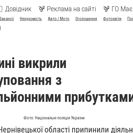
Довідник
Реклама на сайті
ГО Має
Вакансії
Нерухомість
Авто / Мото
Оголошення
Фотозвіти
По
I
ині викрили
уповання з
льйонними прибуткам
Фото: Національні поліція України
ернівецької області припинили діяльн