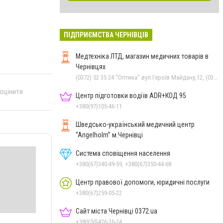
ПІДПРИЄМСТВА ЧЕРНІВЦІВ
Медтехніка ЛТД, магазин медичних товарів в
Чернівцях
(0372) 52 35 24 "Оптика" вул.Героїв Майдану,12, (0372) 52 01 48 "Оптика" вул. Головна,29, (0372) 52 54 50 "Медтехніка" вул.Головна,16, (050) 399 21 11 торговий зал по вул.Героїв Майдану, (0372) 55-56-16
 оцінити
Центр підготовки водіїв ADR+КОД 95
+380(97)105-46-11
Шведсько-український медичний центр
“Angelholm” м.Чернівці
Система сповіщення населення
+380(67)340-49-59, +380(67)350-44-68
Центр правової допомоги, юридичні послуги
+380(67)259-05-22
Сайт міста Чернівці 0372.ua
+380(50)426-26-24