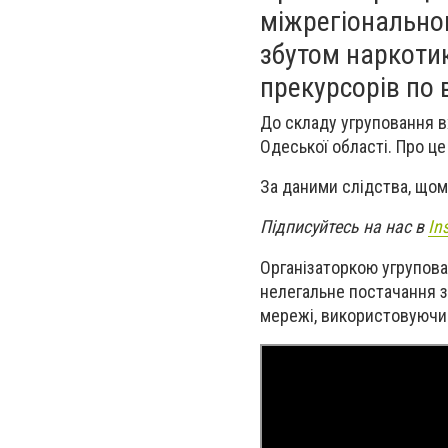
міжрегіонально
збутом наркотик
прекурсорів по в
До складу угруповання в
Одеської області. Про ц
За даними слідства, щом
Підписуйтесь на нас в
In
Організаторкою угрупова
нелегальне постачання з
мережі, використовуючи 