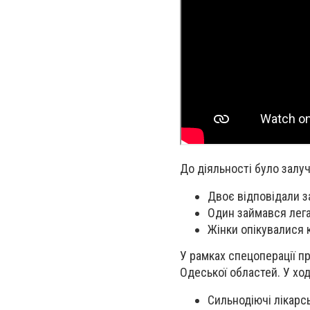
До діяльності було залуч
Двоє відповідали з
Один займався лега
Жінки опікувалися 
У рамках спецоперації п
Одеської областей. У ход
Сильнодіючі лікарсь