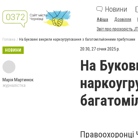
Новини
Афіша
Дозвілля
Звіт про прозорість JT
Головна
На Буковині викрили наркоугруповання з багатомільйонними прибутками
20:30, 27 січня 2025 р.
НОВИНИ
На Буков
наркоугр
Марія Мартинюк
журналістка
багатомі
Правоохоронці Ч