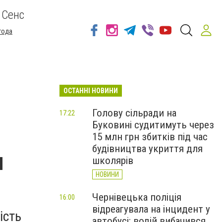
 Сенс
года
ОСТАННІ НОВИНИ
Голову сільради на
17:22
Буковині судитимуть через
15 млн грн збитків під час
будівництва укриття для
и
школярів
НОВИНИ
Чернівецька поліція
16:00
відреагувала на інцидент у
ість
автобусі: водій вибачився