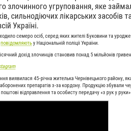
го злочинного угруповання, яке займа
ів, сильнодіючих лікарських засобів т
сій Україні.
ходило семеро осіб, серед яких жителі Буковини та уродж
е
повідомляють
у Національній поліції України.
ісячний дохід злочинців становив понад 5 мільйонів гривен
stagram
ння виявилася 45-річна жителька Чернівецького району, як
аборонених препаратів з-за кордону. Продукцію збували че
поштові відправлення та особисту передачу «з рук у руки»