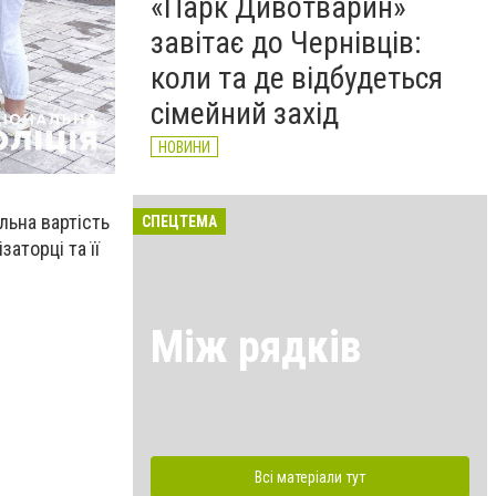
«Парк Дивотварин»
завітає до Чернівців:
коли та де відбудеться
сімейний захід
НОВИНИ
льна вартість
СПЕЦТЕМА
аторці та її
Між рядків
Всі матеріали тут