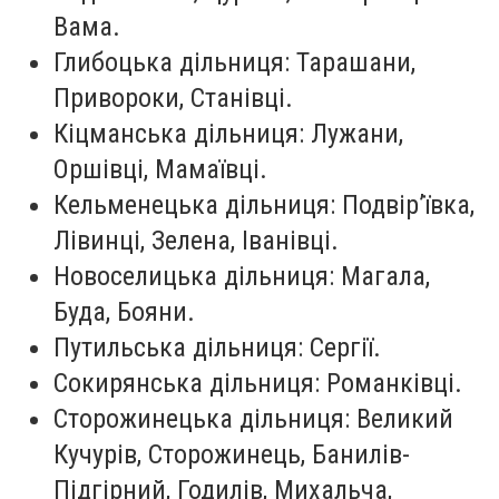
Вама.
Глибоцька дільниця: Тарашани,
Привороки, Станівці.
Кіцманська дільниця: Лужани,
Оршівці, Мамаївці.
Кельменецька дільниця: Подвір’ївка,
Лівинці, Зелена, Іванівці.
Новоселицька дільниця: Магала,
Буда, Бояни.
Путильська дільниця: Сергії.
Сокирянська дільниця: Романківці.
Сторожинецька дільниця: Великий
Кучурів, Сторожинець, Банилів-
Підгірний, Годилів, Михальча,