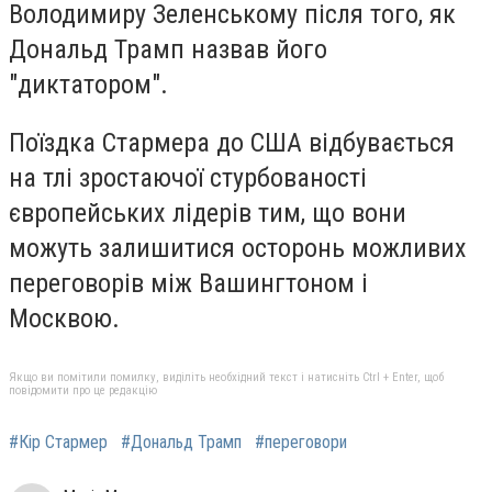
Володимиру Зеленському після того, як
Дональд Трамп назвав його
"диктатором".
Поїздка Стармера до США відбувається
на тлі зростаючої стурбованості
європейських лідерів тим, що вони
можуть залишитися осторонь можливих
переговорів між Вашингтоном і
Москвою.
Якщо ви помітили помилку, виділіть необхідний текст і натисніть Ctrl + Enter, щоб
повідомити про це редакцію
#Кір Стармер
#Дональд Трамп
#переговори