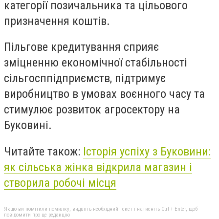
категорії позичальника та цільового
призначення коштів.
Пільгове кредитування сприяє
зміцненню економічної стабільності
сільгосппідприємств, підтримує
виробництво в умовах воєнного часу та
стимулює розвиток агросектору на
Буковині.
Читайте також:
Історія успіху з Буковини:
як сільська жінка відкрила магазин і
створила робочі місця
Якщо ви помітили помилку, виділіть необхідний текст і натисніть Ctrl + Enter, щоб
повідомити про це редакцію