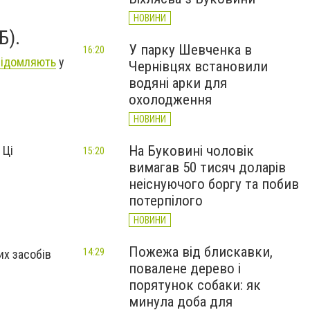
-
НОВИНИ
Б).
У парку Шевченка в
16:20
відомляють
у
Чернівцях встановили
водяні арки для
охолодження
НОВИНИ
На Буковині чоловік
 Ці
15:20
вимагав 50 тисяч доларів
неіснуючого боргу та побив
потерпілого
НОВИНИ
Пожежа від блискавки,
14:29
их засобів
повалене дерево і
порятунок собаки: як
минула доба для