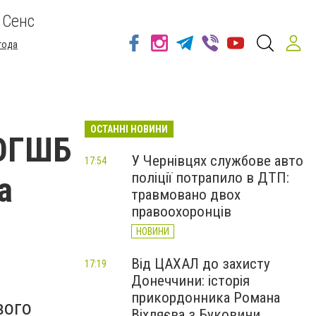
 Сенс
года
ОСТАННІ НОВИНИ
 ОГШБ
У Чернівцях службове авто
17:54
поліції потрапило в ДТП:
а
травмовано двох
правоохоронців
НОВИНИ
Від ЦАХАЛ до захисту
17:19
Донеччини: історія
прикордонника Романа
вого
Віхляєва з Буковини