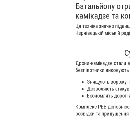
Батальйону отр
камікадзе та ко
Ця техніка значно підви
Чернівецькій міській рад
С
Дрони-камікадзе стали е
безпілотники виконують 
Знищують ворожу те
Дозволяють атакува
Економлять дорогі 
Комплекс РЕБ доповнює у
розвідки та придушення ї