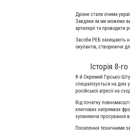
Дрони стали очима україн
Завдяки їм ми можемо ви
артилерії та проводити р
Засоби РЕБ захищають на
окупантів, створюючи дл
Історія 8-
8-й Окремий Гірсько-Шту
спеціалізується на діях 
російської агресії на сход
Від початку повномасшта
ключових напрямках фрон
зупиняючи просування во
Посилення технічними за