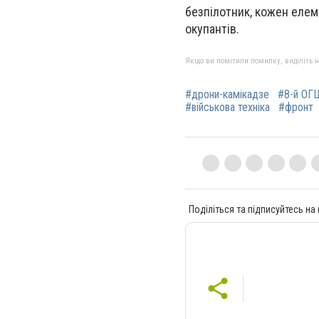
безпілотник, кожен елем
окупантів.
Якщо ви помітили помилку, виділіть нео
#дрони-камікадзе
#8-й ОГ
#військова техніка
#фронт
Поділіться та підписуйтесь на