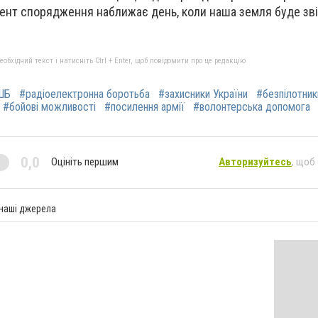
ент спорядження наближає день, коли наша земля буде зві
бхідний текст і натисніть Ctrl + Enter, щоб повідомити про це редакцію
ШБ
#радіоелектронна боротьба
#захисники України
#безпілотник
#бойові можливості
#посилення армії
#волонтерська допомога
0,0
Оцініть першим
Авторизуйтесь
, щоб
 наші джерела