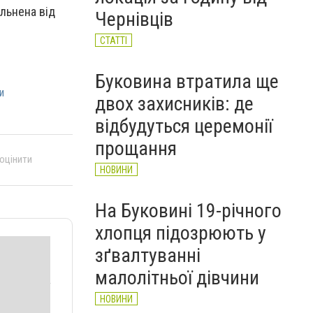
НОВИНИ
льнена від
Чернівців
СТАТТІ
Буковина втратила ще
и
двох захисників: де
відбудуться церемонії
прощання
 оцінити
НОВИНИ
На Буковині 19-річного
хлопця підозрюють у
зґвалтуванні
малолітньої дівчини
НОВИНИ