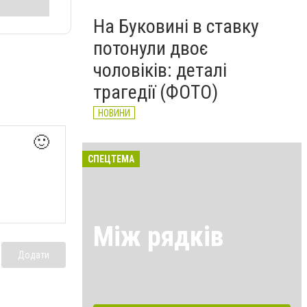
На Буковині в ставку
потонули двоє
чоловіків: деталі
трагедії (ФОТО)
НОВИНИ
🙂
СПЕЦТЕМА
Між рядків
Додати