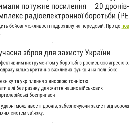
имали потужне посилення — 20 дронів
мплекс радіоелектронної боротьби (РЕ
щить бойові можливості підрозділу на передовій. Про це
по
і.
учасна зброя для захисту України
фективним інструментом у боротьбі з російською агресією.
одразу кілька критично важливих функцій на полі бою:
хніку та укріплення з високою точністю
ти цілі без ризику для життя наших військових
артилерійські боєприпаси
дарні можливості дронів, забезпечуючи захист від ворож
хніх систем зв'язку.