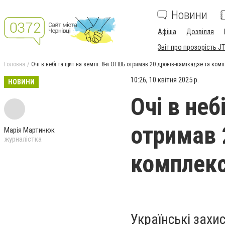
Новини
Афіша
Дозвілля
Звіт про прозорість JT
Головна
Очі в небі та щит на землі: 8-й ОГШБ отримав 20 дронів-камікадзе та ком
10:26, 10 квітня 2025 р.
НОВИНИ
Очі в неб
отримав 
Марія Мартинюк
журналістка
комплекс
Українські захи