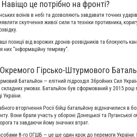
Навіщо це потрібно на фронті?
ських воїнів в небі та дозволяють завдавати точних ударів
являти скупчення живої сили та техніки противника, кориг
озвідку.
ші позиції від ворожих дронів-розвідників та блокують кан
я них "інформаційну темряву".
го Окремого Гірсько-Штурмового Батал
рмовий Батальйон — елітний підрозділ Збройних Сил Україн
у складних умовах. Батальйон був сформований у 2015 році 
і України.
бного вторгнення Росії бійці батальйону відзначилися в бо
ту. Вони брали участь у обороні Донецької та Луганської о
рога та завдаючи йому значних втрат.
собами 8-го ОГШБ — це ще один крок до перемоги України.