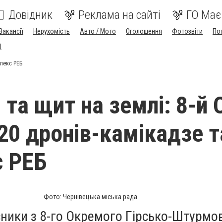
Довідник
Реклама на сайті
ГО Має
Вакансії
Нерухомість
Авто / Мото
Оголошення
Фотозвіти
По
I
плекс РЕБ
і та щит на землі: 8-й
20 дронів-камікадзе т
 РЕБ
Фото: Чернівецька міська рада
сники з 8-го Окремого Гірсько-Штурмо