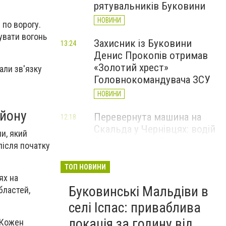
рятувальників Буковини
НОВИНИ
 по ворогу.
увати вогонь
Захисник із Буковини
13:24
Денис Прокопів отримав
«Золотий хрест»
али зв'язку
Головнокомандувача ЗСУ
НОВИНИ
ьйону
Перевернута машина на
12:18
Скальда у Чернівцях: водій
и, який
був нетверезий
після початку
НОВИНИ
ТОП НОВИНИ
6 серпня у Чернівцях
ях на
11:19
Буковинські Мальдіви в
зафіксували новий
бластей,
історичний температурний
селі Іспас: приваблива
максимум
локація за годину від
 Кожен