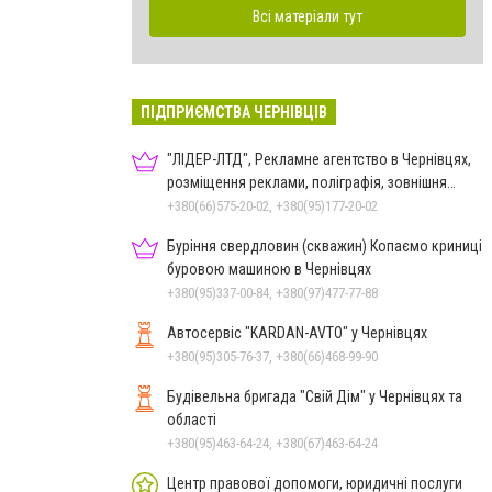
Всі матеріали тут
ПІДПРИЄМСТВА ЧЕРНІВЦІВ
"ЛІДЕР-ЛТД", Рекламне агентство в Чернівцях,
розміщення реклами, поліграфія, зовнішня
реклама
+380(66)575-20-02, +380(95)177-20-02
Буріння свердловин (скважин) Копаємо криниці
буровою машиною в Чернівцях
+380(95)337-00-84, +380(97)477-77-88
Автосервіс "KARDAN-AVTO" у Чернівцях
+380(95)305-76-37, +380(66)468-99-90
Будівельна бригада "Свій Дім" у Чернівцях та
області
+380(95)463-64-24, +380(67)463-64-24
Центр правової допомоги, юридичні послуги