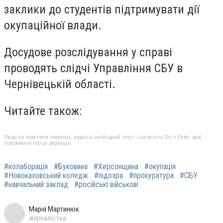
заклики до студентів підтримувати дії
окупаційної влади.
Досудове розслідування у справі
проводять слідчі Управління СБУ в
Чернівецькій області.
Читайте також:
Якщо ви помітили помилку, виділіть необхідний текст і натисніть Ctrl + Enter, щоб
повідомити про це редакцію
#колаборація
#Буковина
#Херсонщина
#окупація
#Новокаховський коледж
#підозра
#прокуратура
#СБУ
#навчальний заклад
#російські військові
Марія Мартинюк
журналістка