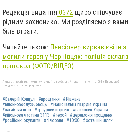
Редакція видання
0372
щиро співчуває
рідним захисника. Ми розділяємо з вами
біль втрати.
Читайте також:
Пенсіонер вирвав квіти з
могили героя у Чернівцях: поліція склала
протокол (ФОТО/ВІДЕО)
Якщо ви помітили помилку, виділіть необхідний текст і натисніть Ctrl + Enter, щоб
повідомити про це редакцію
#Валерій Крицул
#прощання
#Кіцмань
#військовослужбовець
#Національна гвардія України
#загиблий воїн
#траурний кортеж
#захисник України
#військова частина 3113
#герой
#церемонія прощання
#російські окупанти
#4 червня
#10:00
#останній шлях