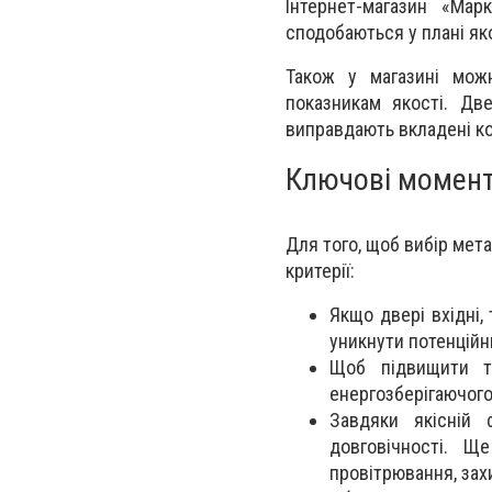
Інтернет-магазин «Ма
сподобаються у плані яко
Також у магазині мо
показникам якості. Дв
виправдають вкладені к
Ключові момент
Для того, щоб вибір мет
критерії:
Якщо двері вхідні,
уникнути потенційн
Щоб підвищити те
енергозберігаючого
Завдяки якісній 
довговічності. Щ
провітрювання, захи