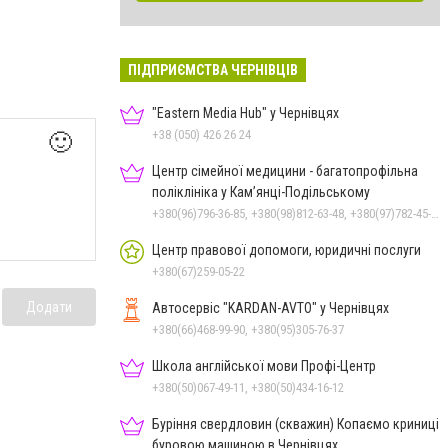
ПІДПРИЄМСТВА ЧЕРНІВЦІВ
"Eastern Media Hub" у Чернівцях
+38 (050) 426 26 24
🙂
Центр сімейної медицини - багатопрофільна
поліклініка у Кам’янці-Подільському
+380(96)796-36-85, +380(98)812-63-48, +380(97)782-45-70
Центр правової допомоги, юридичні послуги
+380(67)259-05-22
Додати
Автосервіс "KARDAN-AVTO" у Чернівцях
+380(66)468-99-90, +380(95)305-76-37
Школа англійської мови Профі-Центр
+380(50)067-49-11, +380(50)434-16-12
Буріння свердловин (скважин) Копаємо криниці
буровою машиною в Чернівцях