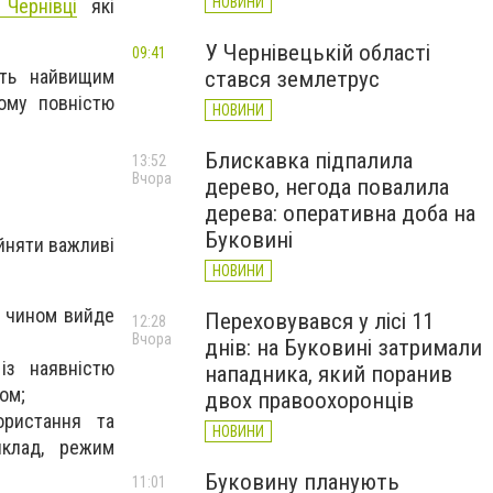
НОВИНИ
 Чернівці
які
У Чернівецькій області
09:41
ють найвищим
стався землетрус
тому повністю
НОВИНИ
Блискавка підпалила
13:52
Вчора
дерево, негода повалила
дерева: оперативна доба на
Буковині
йняти важливі
НОВИНИ
м чином вийде
Переховувався у лісі 11
12:28
Вчора
днів: на Буковині затримали
із наявністю
нападника, який поранив
ом;
двох правоохоронців
ористання та
НОВИНИ
иклад, режим
Буковину планують
11:01