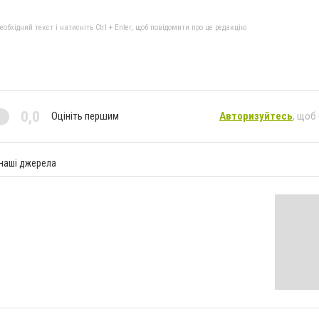
бхідний текст і натисніть Ctrl + Enter, щоб повідомити про це редакцію
0,0
Оцініть першим
Авторизуйтесь
, щоб
 наші джерела