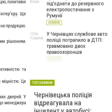
цію, позитивні
Вчора
під'єднати до резервного
електропостачання з
інтер'єру. Ще
Румунії
НОВИНИ
 на продукцію.
У Чернівцях службове авто
17:54
7 серпня
поліції потрапило в ДТП:
щим рішенням.
травмовано двох
правоохоронців
НОВИНИ
ктивністю та
Від ЦАХАЛ до захисту
17:19
7 серпня
Донеччини: історія
я міцністю. Це
прикордонника Романа
ТОП НОВИНИ
Віхляєва з Буковини
Чернівецька поліція
НОВИНИ
вих дверей. У
відреагувала на
 до менеджера
інцидент у автобусі: