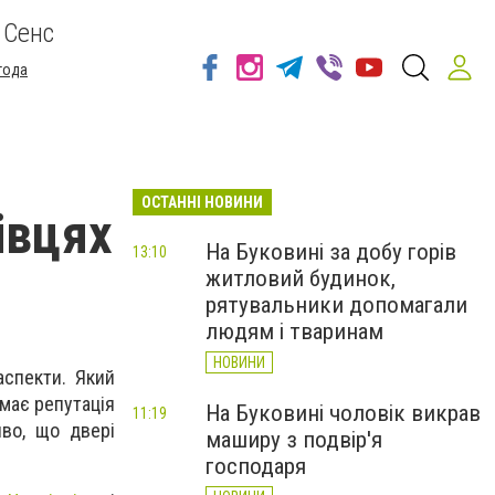
 Сенс
года
ОСТАННІ НОВИНИ
івцях
На Буковині за добу горів
13:10
житловий будинок,
рятувальники допомагали
людям і тваринам
НОВИНИ
аспекти. Який
 має репутація
На Буковині чоловік викрав
11:19
иво, що двері
маширу з подвір'я
господаря