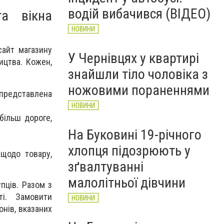
водій вибачився (ВІДЕО)
та вікна
НОВИНИ
сайт магазину
У Чернівцях у квартирі
ицтва. Кожен,
знайшли тіло чоловіка з
ножовими пораненнями
представлена
НОВИНИ
більш дороге,
На Буковині 19-річного
хлопця підозрюють у
 щодо товару,
зґвалтуванні
малолітньої дівчини
пців. Разом з
і. Замовити
НОВИНИ
нів, вказаних