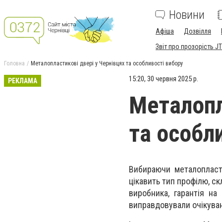
Новини
Афіша
Дозвілля
Звіт про прозорість JT
Головна
Металопластикові двері у Чернівцях та особливості вибору
15:20, 30 червня 2025 р.
РЕКЛАМА
Металопл
та особл
Вибираючи металопласти
цікавить тип профілю, ск
виробника, гарантія на
виправдовували очікуванн