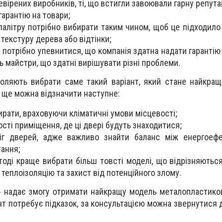
вірених виробників, ті, що встигли завоювали гарну репута
гарантію на товари;
палітру потрібно вибирати таким чином, щоб це підходило 
текстуру дерева або відтінки;
 потрібно упевнитися, що компанія здатна надати гарантію
ь майстри, що здатні вирішувати різні проблеми.
воляють вибрати саме такий варіант, який стане найкра
 ще можна відзначити наступне:
ирати, враховуючи кліматичні умови місцевості;
сті приміщення, де ці двері будуть знаходитися;
іг дверей, адже важливо знайти баланс між енергоефе
ання;
 тоді краще вибрати більш товсті моделі, що відрізняютьс
теплоізоляцію та захист від потенційного злому.
» надає змогу отримати найкращу модель металопластико
нт потребує підказок, за консультацією можна звернутися