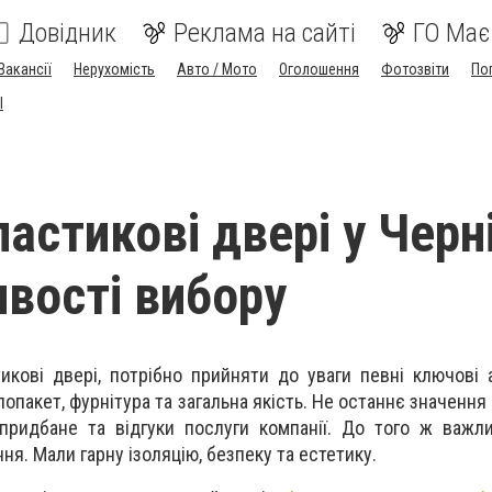
Довідник
Реклама на сайті
ГО Має
Вакансії
Нерухомість
Авто / Мото
Оголошення
Фотозвіти
По
I
астикові двері у Черн
ивості вибору
кові двері, потрібно прийняти до уваги певні ключові 
лопакет, фурнітура та загальна якість. Не останнє значення
 придбане та відгуки послуги компанії. До того ж важл
я. Мали гарну ізоляцію, безпеку та естетику.