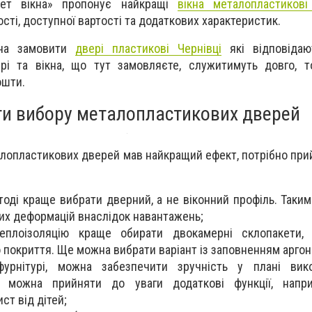
ркет вікна» пропонує найкращі
вікна металопластикові
сті, доступної вартості та додаткових характеристик.
жна замовити
двері пластикові Чернівці
які відповіда
ері та вікна, що тут замовляєте, служитимуть довго, 
ошти.
и вибору металопластикових дверей
алопластикових дверей мав найкращий ефект, потрібно при
 тоді краще вибрати дверний, а не віконний профіль. Таки
их деформацій внаслідок навантажень;
плоізоляцію краще обирати двокамерні склопакети, 
 покриття. Ще можна вибрати варіант із заповненням аргон
фурнітурі, можна забезпечити зручність у плані вик
е можна прийняти до уваги додаткові функції, напр
ст від дітей;