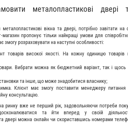
амовити металопластикові двері 
 металопластикові вікна та двері, потрібно завітати на 
т-магазин пропонує тільки найкращі умови для співробітн
ає змогу розраховувати на наступні особливості:
нт товарів високої якості. На кожну одиницю товарів 
товари. Вибрати можна як бюджетний варіант, так і щось 
становки та інше, що може знадобитися власнику;
римка. Клієнт має змогу поставити менеджеру питання
йну консультацію.
на ринку вже не перший рік, задовольняючи потреби поку
осконалюватися та йти вперед у своїй діяльност
 та двері можна онлайн чи скориставшись номерами телефо