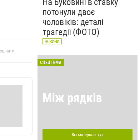
На Буковині в ставку
потонули двоє
чоловіків: деталі
трагедії (ФОТО)
НОВИНИ
 оцінити
СПЕЦТЕМА
Між рядків
Всі матеріали тут