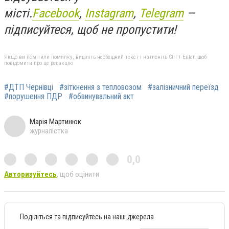
місті.
Facebook
,
Instagram
,
Telegram
—
підписуйтеся, щоб не пропустити!
Якщо ви помітили помилку, виділіть необхідний текст і натисніть Ctrl + Enter, щоб
повідомити про це редакцію
#ДТП Чернівці
#зіткнення з тепловозом
#залізничний переїзд
#порушення ПДР
#обвинувальний акт
Марія Мартинюк
журналістка
0,0
Авторизуйтесь
, щоб оцінити
Поділіться та підписуйтесь на наші джерела