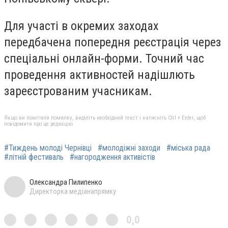
Для участі в окремих заходах
передбачена попередня реєстрація через
спеціальні онлайн-форми. Точний час
проведення активностей надішлють
зареєстрованим учасникам.
Якщо ви помітили помилку, виділіть необхідний текст і натисніть Ctrl + Enter, щоб
повідомити про це редакцію
#Тиждень молоді Чернівці
#молодіжні заходи
#міська рада
#літній фестиваль
#нагородження активістів
Олександра Пилипенко
Директорка медіанапрямку
0,0