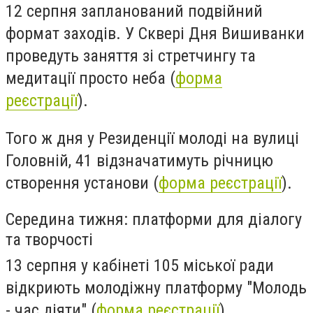
12 серпня запланований подвійний
формат заходів. У Сквері Дня Вишиванки
проведуть заняття зі стретчингу та
медитації просто неба (
форма
реєстрації
).
Того ж дня у Резиденції молоді на вулиці
Головній, 41 відзначатимуть річницю
створення установи (
форма реєстрації
).
Середина тижня: платформи для діалогу
та творчості
13 серпня у кабінеті 105 міської ради
відкриють молодіжну платформу "Молодь
- час діяти" (
форма реєстрації
).