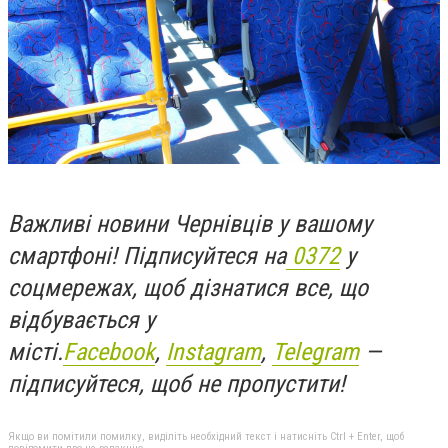
Важливі новини Чернівців у вашому
смартфоні! Підписуйтеся на
0372
у
соцмережах, щоб дізнатися все, що
відбувається у
місті.
Facebook
,
Instagram
,
Telegram
—
підписуйтеся, щоб не пропустити!
Якщо ви помітили помилку, виділіть необхідний текст і натисніть Ctrl + Enter, щоб