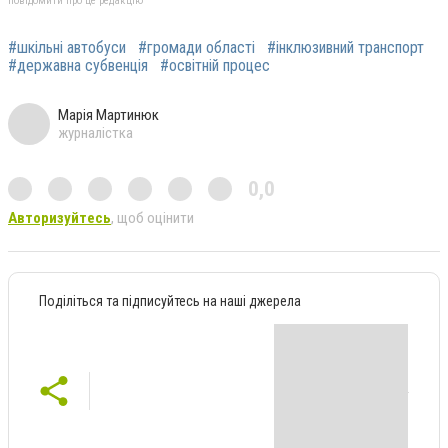
повідомити про це редакцію
#шкільні автобуси
#громади області
#інклюзивний транспорт
#державна субвенція
#освітній процес
Марія Мартинюк
журналістка
0,0
Авторизуйтесь
, щоб оцінити
Поділіться та підписуйтесь на наші джерела