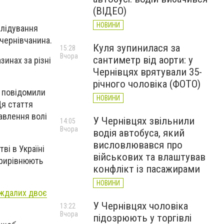
(ВІДЕО)
НОВИНИ
зслідування
 чернівчанина.
Куля зупинилася за
15:28
Вчора
сантиметр від аорти: у
зинах за різні
Чернівцях врятували 35-
річного чоловіка (ФОТО)
і повідомили
НОВИНИ
Ця стаття
авлення волі
У Чернівцях звільнили
14:05
Вчора
водія автобуса, який
висловлювався про
ві в Україні
військових та влаштував
прирівнюють
конфлікт із пасажирами
НОВИНИ
аждалих двоє
У Чернівцях чоловіка
13:22
Вчора
підозрюють у торгівлі