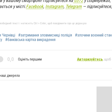
в у вашому смартфоні! Підписуйтеся на
0372
у соцмережах,
ється у місті.
Facebook
,
Instagram
,
Telegram
— підписуйтеся,
бхідний текст і натисніть Ctrl + Enter, щоб повідомити про це редакцію
и Чернівці
#затримання зловмисниці поліція
#злочини воєнний стан
ку
#банківська картка викрадення
0,0
Оцініть першим
Авторизуйтесь
, щоб
 наші джерела