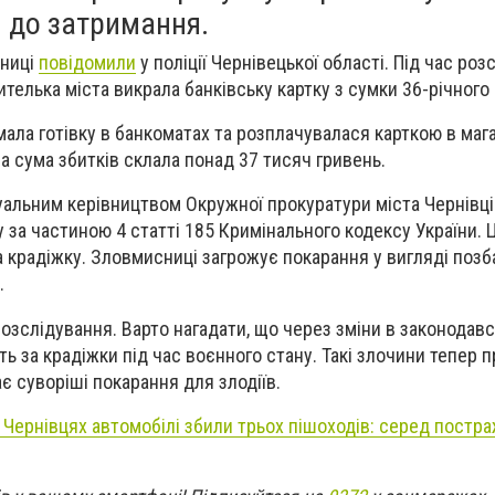
и до затримання.
сниці
повідомили
у поліції Чернівецької області. Під час ро
ителька міста викрала банківську картку з сумки 36-річного
мала готівку в банкоматах та розплачувалася карткою в мага
на сума збитків склала понад 37 тисяч гривень.
есуальним керівництвом Окружної прокуратури міста Чернівц
 за частиною 4 статті 185 Кримінального кодексу України. 
 крадіжку. Зловмисниці загрожує покарання у вигляді позб
.
зслідування. Варто нагадати, що через зміни в законодавст
ть за крадіжки під час воєнного стану. Такі злочини тепер 
є суворіші покарання для злодіїв.
у Чернівцях автомобілі збили трьох пішоходів: серед постр