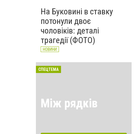
На Буковині в ставку
потонули двоє
чоловіків: деталі
трагедії (ФОТО)
НОВИНИ
СПЕЦТЕМА
Між рядків