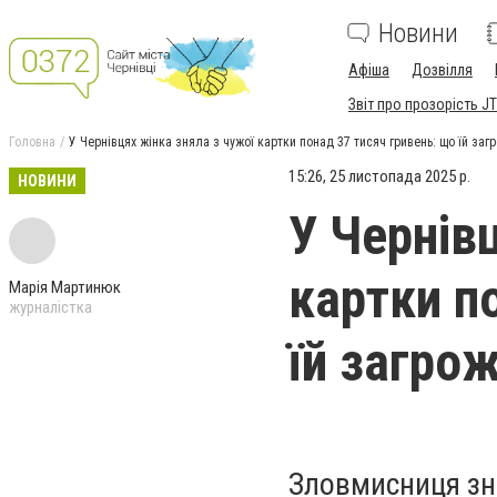
Новини
Афіша
Дозвілля
Звіт про прозорість JT
Головна
У Чернівцях жінка зняла з чужої картки понад 37 тисяч гривень: що їй заг
15:26, 25 листопада 2025 р.
НОВИНИ
У Чернів
картки п
Марія Мартинюк
журналістка
їй загро
Зловмисниця зні