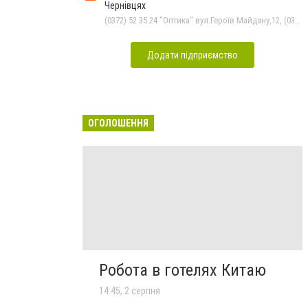
Чернівцях
(0372) 52 35 24 "Оптика" вул.Героїв Майдану,12, (0372) 55-56-16, (050) 399 21 11 торговий зал по вул.Героїв Майдану, (0372) 52 54 50 "Медтехніка" вул.Головна,16, (0372) 52 01 48 "Оптика" вул. Головна,29
Додати підприємство
ОГОЛОШЕННЯ
Робота в готелях Китаю
14:45, 2 серпня