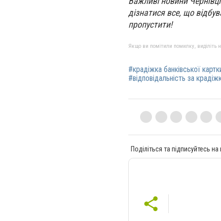
Важливі новини Чернівці
дізнатися все, що відбува
пропустити!
Якщо ви помітили помилку, виділіть нео
#крадіжка банківської картк
#відповідальність за крадіж
Поділіться та підписуйтесь на