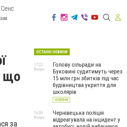
 Сенс
года
ОСТАННІ НОВИНИ
ї
Голову сільради на
17:22
Вчора
Буковині судитимуть через
: що
15 млн грн збитків під час
будівництва укриття для
школярів
НОВИНИ
Чернівецька поліція
16:00
Вчора
відреагувала на інцидент у
ся за
автобусі: водій вибачився