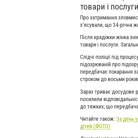
товари і послуг
Про затримання зловми
з'ясували, що 34-річна ж
Після крадіжки жінка зні
товари і послуги. Загаль
Слідчі поліції під проц
підозрюваній про підозру
передбачає покарання за
строком до восьми років
Зараз триває досудове ро
посилили відповідальніс
до тяжких, що передбача
Читайте також:
За день 
дітей (ФОТО)