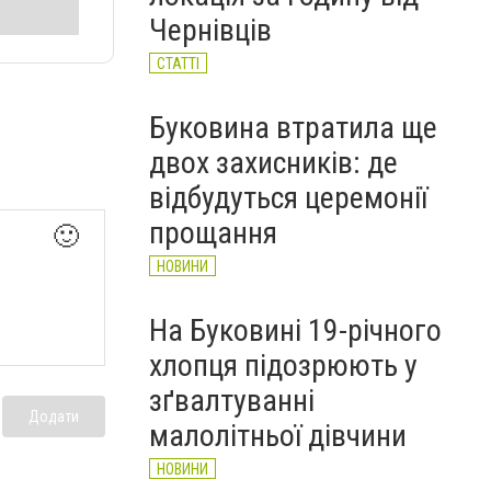
Чернівців
СТАТТІ
Буковина втратила ще
двох захисників: де
відбудуться церемонії
прощання
🙂
НОВИНИ
На Буковині 19-річного
хлопця підозрюють у
зґвалтуванні
Додати
малолітньої дівчини
НОВИНИ