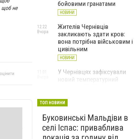
 щоб
бойовими гранатами
 щоб не
НОВИНИ
Жителів Чернівців
12:22
Вчора
закликають здати кров:
вона потрібна військовим і
цивільним
НОВИНИ
У Чернівцях зафіксували
11:01
 оцінити
Вчора
новий температурний
рекорд з 2017 року
НОВИНИ
ТОП НОВИНИ
Через спеку у Чернівецькій
10:06
Вчора
Буковинські Мальдіви в
області обмежили рух
великовагового транспорту
селі Іспас: приваблива
НОВИНИ
локація за годину від