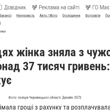
Довідник
Реклама на сайті
ГО Має
Вакансії
Нерухомість
Авто / Мото
Оголошення
Фотозвіти
По
I
рожує
цях жінка зняла з чужо
онад 37 тисяч гривень
жує
Фото: поліція Чернівецької області. Дизайн: 0372
мала гроші з рахунку та розплачувала